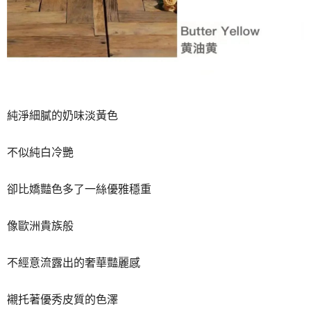
純淨細膩的奶味淡黃色
不似純白冷艷
卻比嬌豔色多了一絲優雅穩重
像歐洲貴族般
不經意流露出的奢華豔麗感
襯托著優秀皮質的色澤