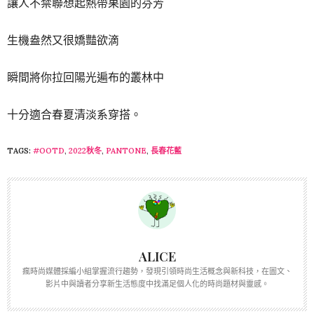
讓人不禁聯想起熱帶果園的芬芳
生機盎然又很嬌豔欲滴
瞬間將你拉回陽光遍布的叢林中
十分適合春夏清淡系穿搭。
TAGS:
#OOTD
,
2022秋冬
,
PANTONE
,
長春花藍
ALICE
瘋時尚媒體採編小組掌握流行趨勢，發現引領時尚生活概念與新科技，在圖文、
影片中與讀者分享新生活態度中找滿足個人化的時尚題材與靈感。