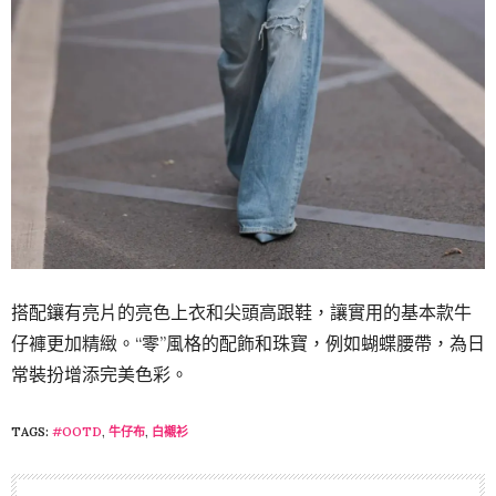
搭配鑲有亮片的亮色上衣和尖頭高跟鞋，讓實用的基本款牛
仔褲更加精緻。“零”風格的配飾和珠寶，例如蝴蝶腰帶，為日
常裝扮增添完美色彩。
TAGS:
#OOTD
,
牛仔布
,
白襯衫