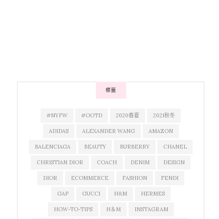
標籤
#NYFW
#OOTD
2020春夏
2021秋冬
ADIDAS
ALEXANDER WANG
AMAZON
BALENCIAGA
BEAUTY
BURBERRY
CHANEL
CHRISTIAN DIOR
COACH
DENIM
DESIGN
DIOR
ECOMMERCE
FASHION
FENDI
GAP
GUCCI
H&M
HERMES
HOW-TO-TIPS
H＆M
INSTAGRAM