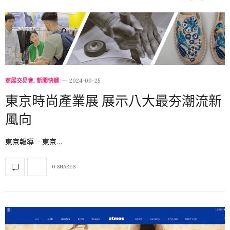
商展交易會
,
新聞快遞
2024-09-25
東京時尚產業展 展示八大最夯潮流新
風向
東京報導 – 東京…
0 SHARES