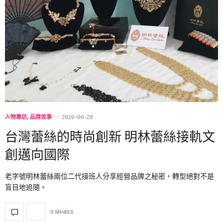
人物專訪
,
品牌故事
2020-06-28
台灣蕾絲的時尚創新 明林蕾絲接軌文
創邁向國際
老字號明林蕾絲兩位二代接班人分享經營品牌之秘密，轉型絕對不是
盲目地追隨。
0 SHARES