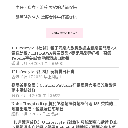
牛仔、皮衣、流蘇 耍酷的時尚穿搭
跟著時尚名人 掌握女性牛仔褲穿搭
ASIA PRN NEWS
U Lifestyle《社群》親子同樂大激賞激送主題樂園門票/人
氣自助餐/CHIIKAWA特展景品/嬰兒用品等好禮｜召集
Foodie率先試食星級酒店自助餐
香港, 7月 29 2026 早上6點00
U Lifestyle《社群》玩轉夏日狂賞
香港, 6月 17 2026 早上6點11
從曼谷到全國：Central Pattana在泰國最大規模的驕傲運
動中團結社群
曼谷, 6月 4 2026 早上3點22
Nobu Hospitality 將於英格蘭拉特蘭郡佔地 185 英畝的土
地推出酒店、餐廳及住宅項目
紐約, 5月 7 2026 早上7點48
【5月驚喜放送】U Lifestyle《社群》母親節窩心獻禮 送出
五星級酒店自助餐／親子Pickleball體驗班／靚媽必備人氣