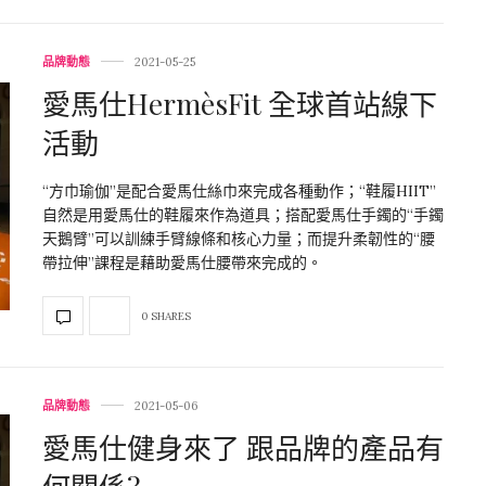
品牌動態
2021-05-25
愛馬仕HermèsFit 全球首站線下
活動
“方巾瑜伽”是配合愛馬仕絲巾來完成各種動作；“鞋履HIIT”
自然是用愛馬仕的鞋履來作為道具；搭配愛馬仕手鐲的“手鐲
天鵝臂”可以訓練手臂線條和核心力量；而提升柔韌性的“腰
帶拉伸”課程是藉助愛馬仕腰帶來完成的。
0 SHARES
品牌動態
2021-05-06
愛馬仕健身來了 跟品牌的產品有