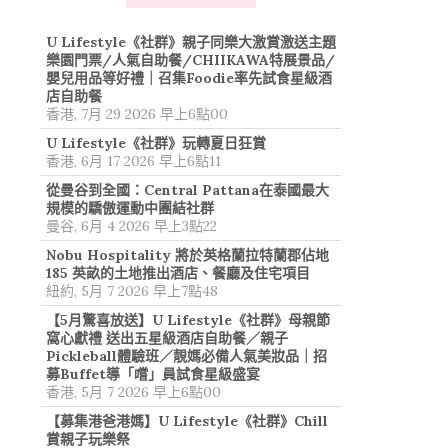
U Lifestyle《社群》親子同樂大激賞激送主題
樂園門票/人氣自助餐/CHIIKAWA特展景品/
嬰兒用品等好禮｜召集Foodie率先試食星級酒
店自助餐
香港, 7月 29 2026 早上6點00
U Lifestyle《社群》玩轉夏日狂賞
香港, 6月 17 2026 早上6點11
從曼谷到全國：Central Pattana在泰國最大
規模的驕傲運動中團結社群
曼谷, 6月 4 2026 早上3點22
Nobu Hospitality 將於英格蘭拉特蘭郡佔地
185 英畝的土地推出酒店、餐廳及住宅項目
紐約, 5月 7 2026 早上7點48
【5月驚喜放送】U Lifestyle《社群》母親節
窩心獻禮 送出五星級酒店自助餐／親子
Pickleball體驗班／靚媽必備人氣美妝品｜招
募Buffet導「嚐」員試食星級盛宴
香港, 5月 7 2026 早上6點00
【募集港爸港媽】U Lifestyle《社群》Chill
賞親子玩樂祭