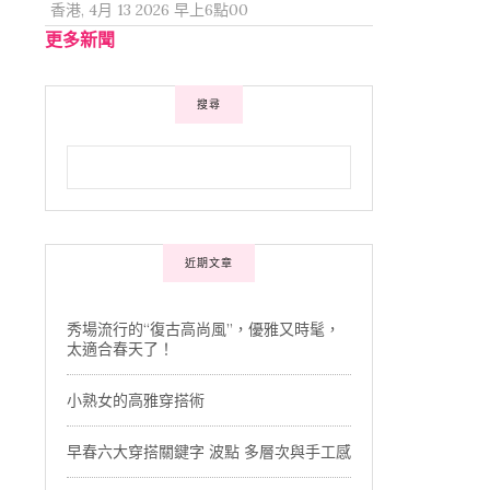
香港, 4月 13 2026 早上6點00
更多新聞
搜尋
近期文章
秀場流行的“復古高尚風”，優雅又時髦，
太適合春天了！
小熟女的高雅穿搭術
早春六大穿搭關鍵字 波點 多層次與手工感