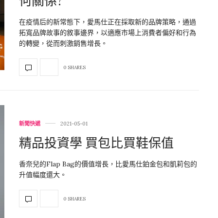
何關係?
在疫情后的新常態下，愛馬仕正在採取新的品牌策略，通過
拓寬品牌故事的敘事邊界，以適應市場上消費者偏好和行為
的轉變，從而刺激銷售增長。
0 SHARES
新聞快遞
2021-05-01
精品投資學 買包比買鞋保值
香奈兒的Flap Bag的價值增長，比愛馬仕鉑金包和凱莉包的
升值幅度還大。
0 SHARES