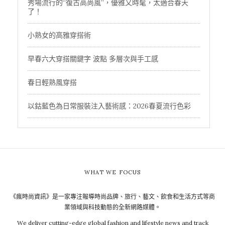
秀場流行的“復古高尚風”，優雅又時髦，太適合春天
了！
小熟女的高雅穿搭術
早春六大穿搭關鍵字 波點 多層次與手工感
春日輕熟風穿搭
以鈷藍色為日常服裝注入藝術感：2026春夏流行色彩
WHAT WE FOCUS
《瘋時尚資訊》是一家專注報導時尚品牌、旅行、藝文、飲食和生活方式等商
業領域與科技動態的全新網路媒體。
We deliver cutting-edge global fashion and lifestyle news and track