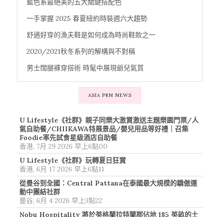
藍色系最絕美的五大關鍵搭配色
一手掌握 2025 春夏紐約時裝週六大趨勢
舒適好穿的漁夫鞋是如何成為時尚鞋款之一
2020/2021秋冬系列的解構與不對稱
男士闊腿褲穿搭術 時髦中展現爺兒氣質
ASIA PRN NEWS
U Lifestyle《社群》親子同樂大激賞激送主題樂園門票/人
氣自助餐/CHIIKAWA特展景品/嬰兒用品等好禮｜召集
Foodie率先試食星級酒店自助餐
香港, 7月 29 2026 早上6點00
U Lifestyle《社群》玩轉夏日狂賞
香港, 6月 17 2026 早上6點11
從曼谷到全國：Central Pattana在泰國最大規模的驕傲運
動中團結社群
曼谷, 6月 4 2026 早上3點22
Nobu Hospitality 將於英格蘭拉特蘭郡佔地 185 英畝的土