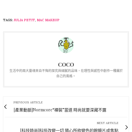
TAGS:
JULIA PETIT
,
MAC MAKEUP
COCO
生活中的兩大靈魂來自不悔的探究與細膩的品味，在理性與感性中創作一種屬於
自己的風格。
PREVIOUS ARTICLE
[產業動脈]Normcore“裸裝”當道 時尚就要深藏不露
NEXT ARTICLE
[科技時尚]科技改變一切 隨心所欲變色的眼鏡片成焦點