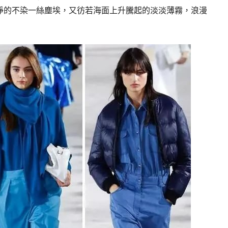
淨的不染一絲塵埃，又彷若海面上升騰起的淡淡薄霧，浪漫