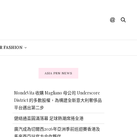
R FASHION
ASIA PRN NEWS
MondeVita 收購 Magliano 母公司 Underscore
District 的多數股權，為構建全新意大利奢侈品
平台邁出第二步
健絡通盃圓滿落幕 足球熱潮席捲全港
廣汽成為切爾西2026年亞洲季前巡迴賽香港及
馬來西亞站官方合作夥伴