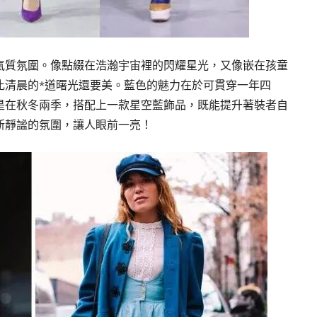
氣質氛圍。像點綴在浩瀚宇宙裡的閃耀星光，又像嵌在孩童
比清晨的*道曙光還要美。藍色的魅力在於可貫穿一年四
是在秋冬兩季，搭配上一款星空藍飾品，既能提升著裝者自
新靜謐的氛圍，讓人眼前一亮！