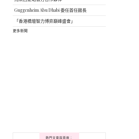
Guggenheim Abu Dhabi 委任首任館長
「香港橋壇智力博弈巔峰盛會」
更多新聞
熱門文章與頁面︰