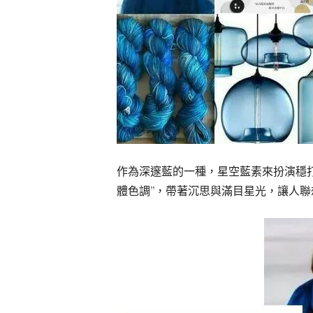
作為深邃藍的一種，星空藍素來扮演穩打穩紮
體色調”，帶著沉思與滿目星光，讓人