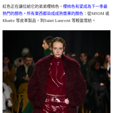
紅色正在讓位給它的弟弟櫻桃色，
櫻桃色有望成為下一季最
熱門的顏色。所有東西都染成成熟漿果的顏色
：從MSGM 或
Khaite 等皮革製品，到Saint Laurent 等輕盈雪紡。