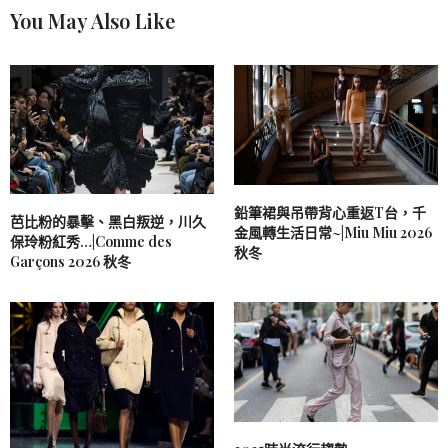
You May Also Like
鉛筆裙與吊帶背心重返T台，千
芭比粉的暴擊、黑白叛逆，川久
金風轉生活日常~|Miu Miu 2026
保玲粉紅秀…|Comme des
秋冬
Garçons 2026 秋冬