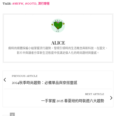
TAGS:
#NYFW
,
#OOTD
,
流行穿搭
ALICE
瘋時尚媒體採編小組掌握流行趨勢，發現引領時尚生活概念與新科技，在圖文、
影片中與讀者分享新生活態度中找滿足個人化的時尚題材與靈感。
PREVIOUS ARTICLE
2024秋季時尚趨勢：必備單品與穿搭靈感
NEXT ARTICLE
一手掌握 2025 春夏紐約時裝週六大趨勢
0