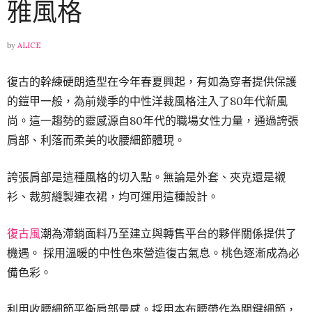
雅風格
by
ALICE
復古的幹練硬朗造型在今年春夏興起，有如為穿者提供保護
的鎧甲一般，為前幾季的中性洋裁風格注入了80年代新風
尚。這一趨勢的靈感源自80年代的職場女性力量，通過誇張
肩部、利落而柔美的收腰細節體現。
誇張肩部是這種風格的切入點。無論是外套、夾克還是襯
衫、裁剪縫製連衣裙，均可運用這種設計。
復古風
潮為滯銷面料乃至建立與轉售平台的夥伴關係提供了
機遇。 採用溫暖的中性色來營造復古氣息。桃色逐漸成為必
備色彩。
利用收腰細節平衡肩部量感。採用本布腰帶作為關鍵細節，