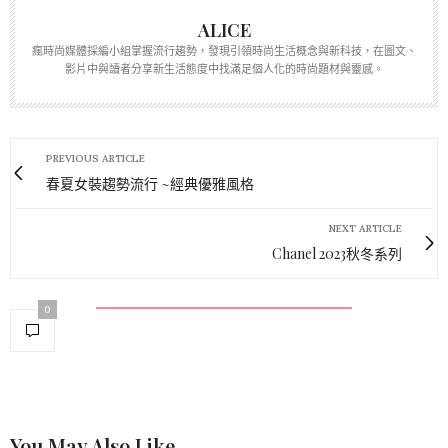
ALICE
瘋時尚媒體採編小組掌握流行趨勢，發現引領時尚生活概念與新科技，在圖文、
影片中與讀者分享新生活態度中找滿足個人化的時尚題材與靈感。
PREVIOUS ARTICLE
春夏女裝趨勢流行 ~經典優雅風格
NEXT ARTICLE
Chanel 2023秋冬系列
0
You May Also Like