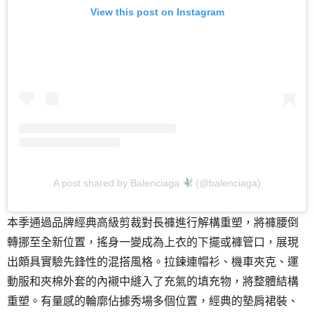
View this post on Instagram
A post shared by Balenciaga
(@balenciaga)
本季通過品牌經典高級剪裁對長褲進行解構重塑，將褲腰倒
轉挪至全新位置，搖身一變成為上衣的下擺或褲管口，展現
出頗具實驗先鋒性的混搭風格。拉鍊連帽衫、機車夾克、運
動服和夾棉外套的內襯中縫入了充氣的填充物，將整體結構
重塑。有量感的輪廓佔據秀場多個位置，經典的墊肩裙裝、