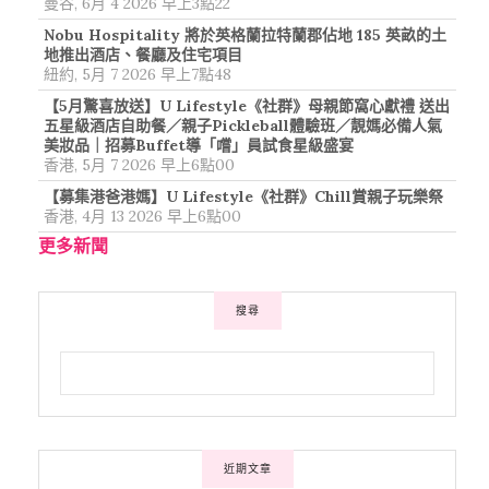
曼谷, 6月 4 2026 早上3點22
Nobu Hospitality 將於英格蘭拉特蘭郡佔地 185 英畝的土
地推出酒店、餐廳及住宅項目
紐約, 5月 7 2026 早上7點48
【5月驚喜放送】U Lifestyle《社群》母親節窩心獻禮 送出
五星級酒店自助餐／親子Pickleball體驗班／靚媽必備人氣
美妝品｜招募Buffet導「嚐」員試食星級盛宴
香港, 5月 7 2026 早上6點00
【募集港爸港媽】U Lifestyle《社群》Chill賞親子玩樂祭
香港, 4月 13 2026 早上6點00
更多新聞
搜尋
近期文章