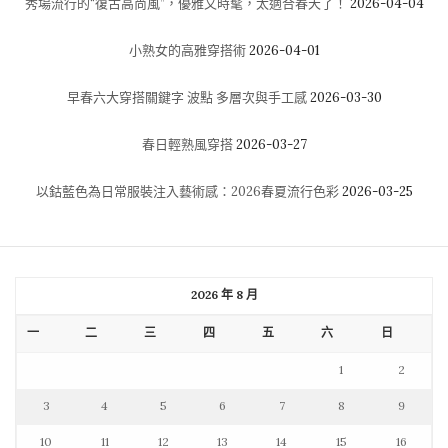
秀場流行的“復古高尚風”，優雅又時髦，太適合春天了！
2026-04-04
小熟女的高雅穿搭術
2026-04-01
早春六大穿搭關鍵字 波點 多層次與手工感
2026-03-30
春日輕熟風穿搭
2026-03-27
以鈷藍色為日常服裝注入藝術感：2026春夏流行色彩
2026-03-25
2026 年 8 月
一
二
三
四
五
六
日
1
2
3
4
5
6
7
8
9
10
11
12
13
14
15
16