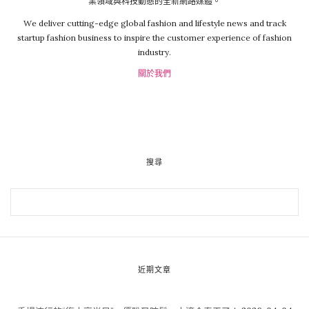
業領域與科技動態的全新網路媒體。
We deliver cutting-edge global fashion and lifestyle news and track
startup fashion business to inspire the customer experience of fashion
industry.
關於我們
搜尋
近期文章