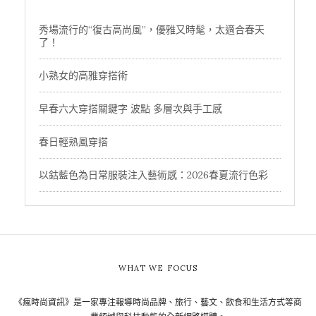
秀場流行的“復古高尚風”，優雅又時髦，太適合春天
了！
小熟女的高雅穿搭術
早春六大穿搭關鍵字 波點 多層次與手工感
春日輕熟風穿搭
以鈷藍色為日常服裝注入藝術感：2026春夏流行色彩
WHAT WE FOCUS
《瘋時尚資訊》是一家專注報導時尚品牌、旅行、藝文、飲食和生活方式等商