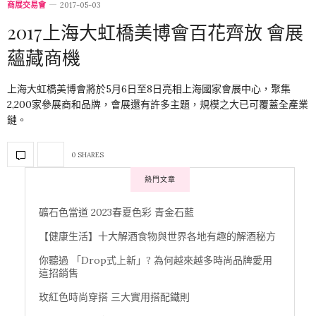
商展交易會
2017-05-03
2017上海大虹橋美博會百花齊放 會展
蘊藏商機
上海大虹橋美博會將於5月6日至8日亮相上海國家會展中心，聚集
2,200家參展商和品牌，會展還有許多主題，規模之大已可覆蓋全產業
鏈。
0 SHARES
熱門文章
礦石色當道 2023春夏色彩 青金石藍
【健康生活】十大解酒食物與世界各地有趣的解酒秘方
你聽過 「Drop式上新」? 為何越來越多時尚品牌愛用
這招銷售
玫紅色時尚穿搭 三大實用搭配鐵則