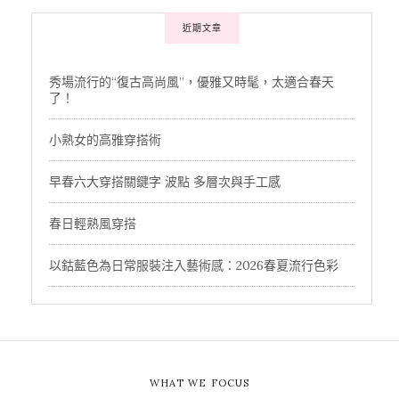
近期文章
秀場流行的“復古高尚風”，優雅又時髦，太適合春天
了！
小熟女的高雅穿搭術
早春六大穿搭關鍵字 波點 多層次與手工感
春日輕熟風穿搭
以鈷藍色為日常服裝注入藝術感：2026春夏流行色彩
WHAT WE FOCUS