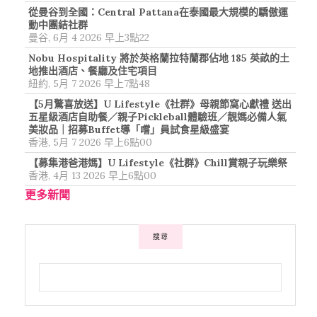
從曼谷到全國：Central Pattana在泰國最大規模的驕傲運
動中團結社群
曼谷, 6月 4 2026 早上3點22
Nobu Hospitality 將於英格蘭拉特蘭郡佔地 185 英畝的土
地推出酒店、餐廳及住宅項目
紐約, 5月 7 2026 早上7點48
【5月驚喜放送】U Lifestyle《社群》母親節窩心獻禮 送出
五星級酒店自助餐／親子Pickleball體驗班／靚媽必備人氣
美妝品｜招募Buffet導「嚐」員試食星級盛宴
香港, 5月 7 2026 早上6點00
【募集港爸港媽】U Lifestyle《社群》Chill賞親子玩樂祭
香港, 4月 13 2026 早上6點00
更多新聞
搜尋