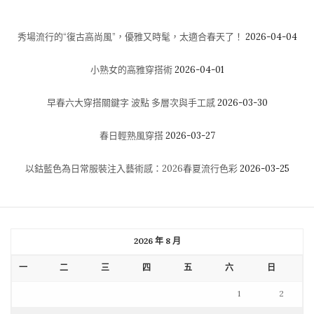
秀場流行的“復古高尚風”，優雅又時髦，太適合春天了！
2026-04-04
小熟女的高雅穿搭術
2026-04-01
早春六大穿搭關鍵字 波點 多層次與手工感
2026-03-30
春日輕熟風穿搭
2026-03-27
以鈷藍色為日常服裝注入藝術感：2026春夏流行色彩
2026-03-25
2026 年 8 月
一
二
三
四
五
六
日
1
2