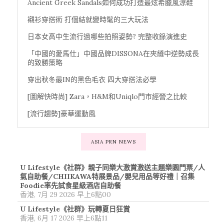
Ancient Greek Sandals如何成功打造最炫希臘風涼鞋
襯衫穿搭術 打個結就變時髦的三大玩法
日本女高中生流行過哪些拍照姿勢? 完整收錄演進史
「中國的愛馬仕」中國品牌DISSONA在夾縫中逆勢成長
的致勝策略
穿出秋冬最IN的黑色毛衣 四大穿搭法必學
[圖解快時尚] Zara，H&M和Uniqlo門市經營之比較
[流行趨勢]豪華運動風
ASIA PRN NEWS
U Lifestyle《社群》親子同樂大激賞激送主題樂園門票/人
氣自助餐/CHIIKAWA特展景品/嬰兒用品等好禮｜召集
Foodie率先試食星級酒店自助餐
香港, 7月 29 2026 早上6點00
U Lifestyle《社群》玩轉夏日狂賞
香港, 6月 17 2026 早上6點11