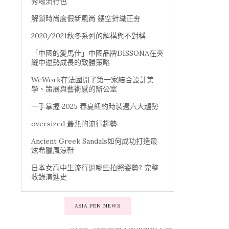
秀場流行色
解鎖時尚度假新風尚 鏤空針織正夯
2020/2021秋冬系列的解構與不對稱
「中國的愛馬仕」中國品牌DISSONA在夾
縫中逆勢成長的致勝策略
WeWork在法國開了第一家結合設計美
學、策展與藝術感的辦公室
一手掌握 2025 春夏紐約時裝週六大趨勢
oversized 最熱的流行趨勢
Ancient Greek Sandals如何成功打造最
炫希臘風涼鞋
日本女高中生流行過哪些拍照姿勢? 完整
收錄演進史
ASIA PRN NEWS