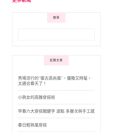
搜尋
近期文章
秀場流行的“復古高尚風”，優雅又時髦，
太適合春天了！
小熟女的高雅穿搭術
早春六大穿搭關鍵字 波點 多層次與手工感
春日輕熟風穿搭