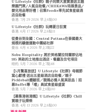
U Lifestyle《社群》親子同樂大激賞激送主題
樂園門票/人氣自助餐/CHIIKAWA特展景品/
嬰兒用品等好禮｜召集Foodie率先試食星級酒
店自助餐
香港, 7月 29 2026 早上6點00
U Lifestyle《社群》玩轉夏日狂賞
香港, 6月 17 2026 早上6點11
從曼谷到全國：Central Pattana在泰國最大
規模的驕傲運動中團結社群
曼谷, 6月 4 2026 早上3點22
Nobu Hospitality 將於英格蘭拉特蘭郡佔地
185 英畝的土地推出酒店、餐廳及住宅項目
紐約, 5月 7 2026 早上7點48
【5月驚喜放送】U Lifestyle《社群》母親節
窩心獻禮 送出五星級酒店自助餐／親子
Pickleball體驗班／靚媽必備人氣美妝品｜招
募Buffet導「嚐」員試食星級盛宴
香港, 5月 7 2026 早上6點00
【募集港爸港媽】U Lifestyle《社群》Chill
賞親子玩樂祭
香港, 4月 13 2026 早上6點00
更多新聞