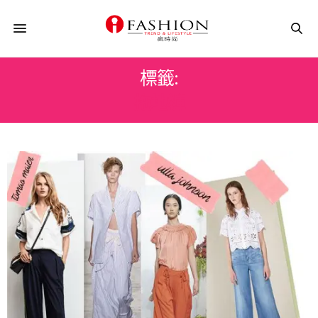
標籤:
拖地褲