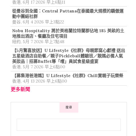
香港, 6月 17 2026 早上6點11
從曼谷到全國：Central Pattana在泰國最大規模的驕傲運
動中團結社群
曼谷, 6月 4 2026 早上3點22
Nobu Hospitality 將於英格蘭拉特蘭郡佔地 185 英畝的土
地推出酒店、餐廳及住宅項目
紐約, 5月 7 2026 早上7點48
【5月驚喜放送】U Lifestyle《社群》母親節窩心獻禮 送出
五星級酒店自助餐／親子Pickleball體驗班／靚媽必備人氣
美妝品｜招募Buffet導「嚐」員試食星級盛宴
香港, 5月 7 2026 早上6點00
【募集港爸港媽】U Lifestyle《社群》Chill賞親子玩樂祭
香港, 4月 13 2026 早上6點00
更多新聞
搜尋