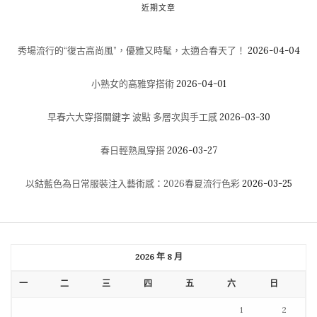
近期文章
秀場流行的“復古高尚風”，優雅又時髦，太適合春天了！
2026-04-04
小熟女的高雅穿搭術
2026-04-01
早春六大穿搭關鍵字 波點 多層次與手工感
2026-03-30
春日輕熟風穿搭
2026-03-27
以鈷藍色為日常服裝注入藝術感：2026春夏流行色彩
2026-03-25
2026 年 8 月
一
二
三
四
五
六
日
1
2