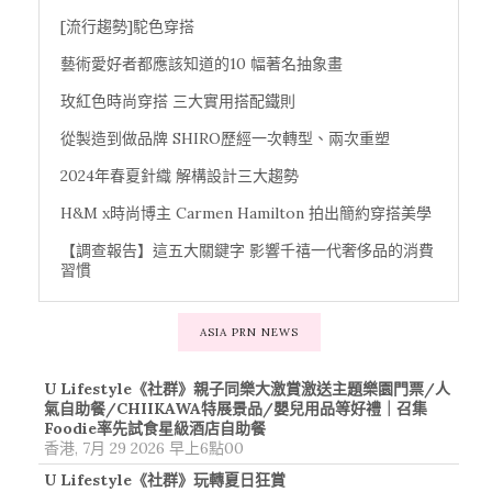
[流行趨勢]駝色穿搭
藝術愛好者都應該知道的10 幅著名抽象畫
玫紅色時尚穿搭 三大實用搭配鐵則
從製造到做品牌 SHIRO歷經一次轉型、兩次重塑
2024年春夏針織 解構設計三大趨勢
H&M x時尚博主 Carmen Hamilton 拍出簡約穿搭美學
【調查報告】這五大關鍵字 影響千禧一代奢侈品的消費
習慣
ASIA PRN NEWS
U Lifestyle《社群》親子同樂大激賞激送主題樂園門票/人
氣自助餐/CHIIKAWA特展景品/嬰兒用品等好禮｜召集
Foodie率先試食星級酒店自助餐
香港, 7月 29 2026 早上6點00
U Lifestyle《社群》玩轉夏日狂賞