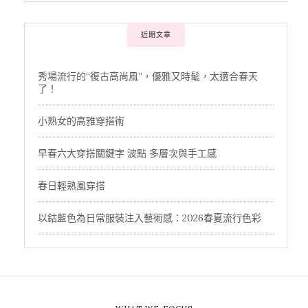
近期文章
秀場流行的“復古高尚風”，優雅又時髦，太適合春天
了！
小熟女的高雅穿搭術
早春六大穿搭關鍵字 波點 多層次與手工感
春日輕熟風穿搭
以鈷藍色為日常服裝注入藝術感：2026春夏流行色彩