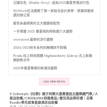
沉穩灰色（Stable Grey）成為2025春夏秀場流行色
WeWork在法國開了第一家結合設計美學、策展與藝術
感的辦公室
藍色系最絕美的五大關鍵搭配色
一手掌握 2025 春夏紐約時裝週六大趨勢
oversized 最熱的流行趨勢
2020/2021秋冬系列的解構與不對稱
Prada 找上時尚媒體 Highsnobiety 以drop 式上新展
開銷售合作
2025年春夏奢華的新潮流趨勢
ASIA PRN NEWS
U Lifestyle《社群》親子同樂大激賞激送主題樂園門票/人
氣自助餐/CHIIKAWA特展景品/嬰兒用品等好禮｜召集
Foodie率先試食星級酒店自助餐
香港, 7月 29 2026 早上6點00