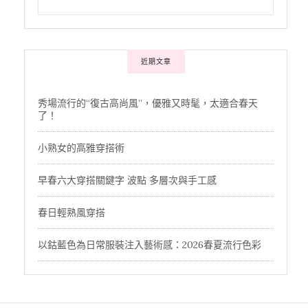
近期文章
秀場流行的“復古高尚風”，優雅又時髦，太適合春天
了！
小熟女的高雅穿搭術
早春六大穿搭關鍵字 波點 多層次與手工感
春日輕熟風穿搭
以鈷藍色為日常服裝注入藝術感：2026春夏流行色彩