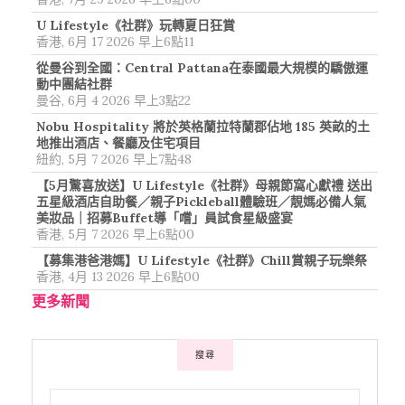
U Lifestyle《社群》玩轉夏日狂賞
香港, 6月 17 2026 早上6點11
從曼谷到全國：Central Pattana在泰國最大規模的驕傲運
動中團結社群
曼谷, 6月 4 2026 早上3點22
Nobu Hospitality 將於英格蘭拉特蘭郡佔地 185 英畝的土
地推出酒店、餐廳及住宅項目
紐約, 5月 7 2026 早上7點48
【5月驚喜放送】U Lifestyle《社群》母親節窩心獻禮 送出
五星級酒店自助餐／親子Pickleball體驗班／靚媽必備人氣
美妝品｜招募Buffet導「嚐」員試食星級盛宴
香港, 5月 7 2026 早上6點00
【募集港爸港媽】U Lifestyle《社群》Chill賞親子玩樂祭
香港, 4月 13 2026 早上6點00
更多新聞
搜尋