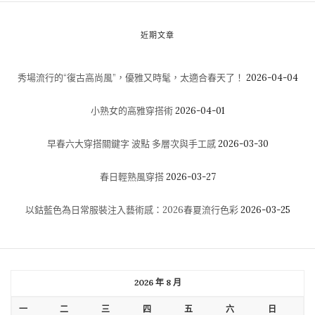
近期文章
秀場流行的“復古高尚風”，優雅又時髦，太適合春天了！
2026-04-04
小熟女的高雅穿搭術
2026-04-01
早春六大穿搭關鍵字 波點 多層次與手工感
2026-03-30
春日輕熟風穿搭
2026-03-27
以鈷藍色為日常服裝注入藝術感：2026春夏流行色彩
2026-03-25
2026 年 8 月
一
二
三
四
五
六
日