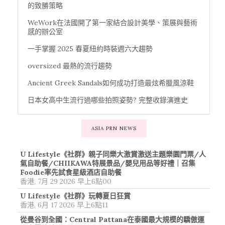
的致勝策略
WeWork在法國開了第一家結合設計美學、策展與藝術
感的辦公室
一手掌握 2025 春夏紐約時裝週六大趨勢
oversized 最熱的流行趨勢
Ancient Greek Sandals如何成功打造最炫希臘風涼鞋
日本女高中生流行過哪些拍照姿勢? 完整收錄演進史
ASIA PRN NEWS
U Lifestyle《社群》親子同樂大激賞激送主題樂園門票/人
氣自助餐/CHIIKAWA特展景品/嬰兒用品等好禮｜召集
Foodie率先試食星級酒店自助餐
香港, 7月 29 2026 早上6點00
U Lifestyle《社群》玩轉夏日狂賞
香港, 6月 17 2026 早上6點11
從曼谷到全國：Central Pattana在泰國最大規模的驕傲運