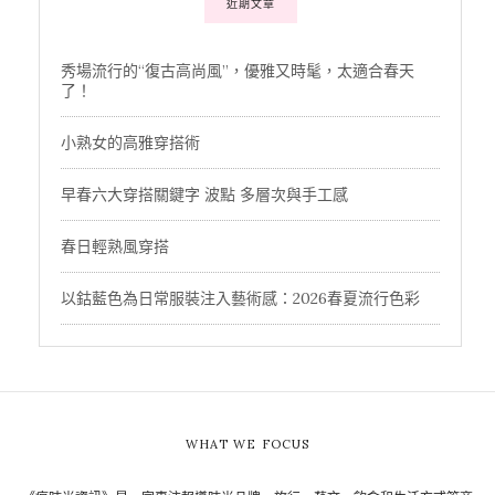
近期文章
秀場流行的“復古高尚風”，優雅又時髦，太適合春天
了！
小熟女的高雅穿搭術
早春六大穿搭關鍵字 波點 多層次與手工感
春日輕熟風穿搭
以鈷藍色為日常服裝注入藝術感：2026春夏流行色彩
WHAT WE FOCUS