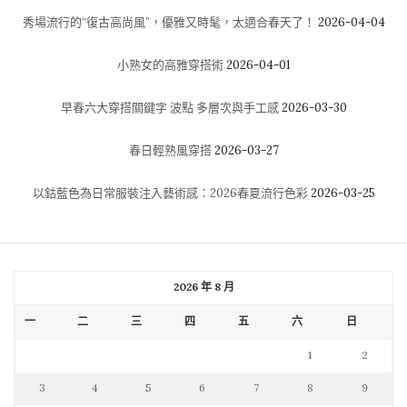
秀場流行的“復古高尚風”，優雅又時髦，太適合春天了！
2026-04-04
小熟女的高雅穿搭術
2026-04-01
早春六大穿搭關鍵字 波點 多層次與手工感
2026-03-30
春日輕熟風穿搭
2026-03-27
以鈷藍色為日常服裝注入藝術感：2026春夏流行色彩
2026-03-25
2026 年 8 月
一
二
三
四
五
六
日
1
2
3
4
5
6
7
8
9