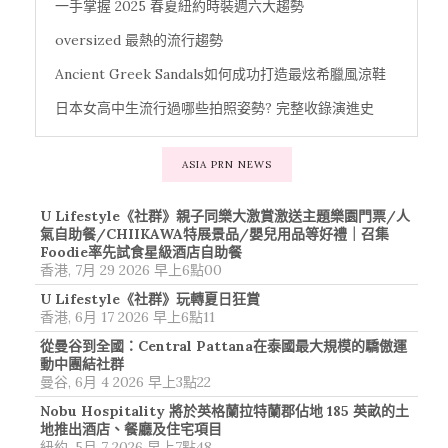
一手掌握 2025 春夏紐約時裝週六大趨勢
oversized 最熱的流行趨勢
Ancient Greek Sandals如何成功打造最炫希臘風涼鞋
日本女高中生流行過哪些拍照姿勢? 完整收錄演進史
ASIA PRN NEWS
U Lifestyle《社群》親子同樂大激賞激送主題樂園門票/人
氣自助餐/CHIIKAWA特展景品/嬰兒用品等好禮｜召集
Foodie率先試食星級酒店自助餐
香港, 7月 29 2026 早上6點00
U Lifestyle《社群》玩轉夏日狂賞
香港, 6月 17 2026 早上6點11
從曼谷到全國：Central Pattana在泰國最大規模的驕傲運
動中團結社群
曼谷, 6月 4 2026 早上3點22
Nobu Hospitality 將於英格蘭拉特蘭郡佔地 185 英畝的土
地推出酒店、餐廳及住宅項目
紐約, 5月 7 2026 早上7點48