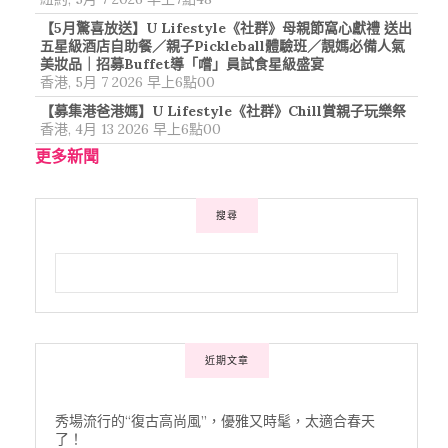
【5月驚喜放送】U Lifestyle《社群》母親節窩心獻禮 送出
五星級酒店自助餐／親子Pickleball體驗班／靚媽必備人氣
美妝品｜招募Buffet導「嚐」員試食星級盛宴
香港, 5月 7 2026 早上6點00
【募集港爸港媽】U Lifestyle《社群》Chill賞親子玩樂祭
香港, 4月 13 2026 早上6點00
更多新聞
搜尋
近期文章
秀場流行的“復古高尚風”，優雅又時髦，太適合春天
了！