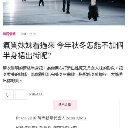
時尚情報
2017-12-21
氣質妹妹看過來 今年秋冬怎能不加個
半身裙出街呢?
層次鮮明的蕾絲半身裙，為你用心打造出性感又具女人味的形象。裙
身柔美的線條，為你襯托出完美身材曲線，搭配修身針織衫，大膽秀
出你的美。
0 SHARES
熱門文章
Prada 2016 時尚新星代言人Roos Abels
解鎖時尚度假新風尚 鏤空針織正夯