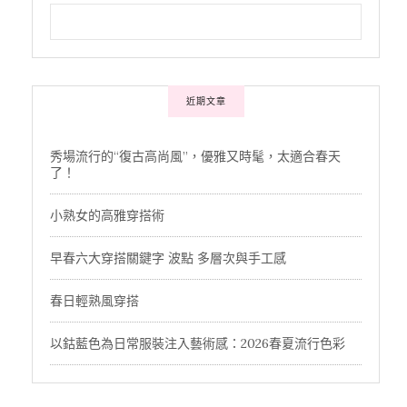
近期文章
秀場流行的“復古高尚風”，優雅又時髦，太適合春天
了！
小熟女的高雅穿搭術
早春六大穿搭關鍵字 波點 多層次與手工感
春日輕熟風穿搭
以鈷藍色為日常服裝注入藝術感：2026春夏流行色彩