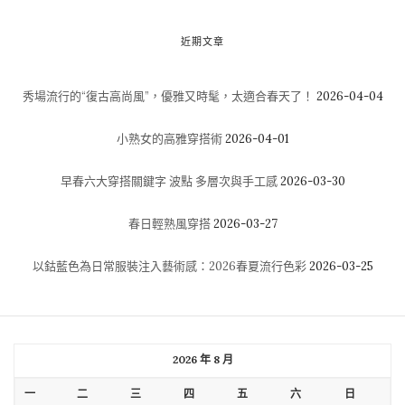
近期文章
秀場流行的“復古高尚風”，優雅又時髦，太適合春天了！
2026-04-04
小熟女的高雅穿搭術
2026-04-01
早春六大穿搭關鍵字 波點 多層次與手工感
2026-03-30
春日輕熟風穿搭
2026-03-27
以鈷藍色為日常服裝注入藝術感：2026春夏流行色彩
2026-03-25
2026 年 8 月
一
二
三
四
五
六
日