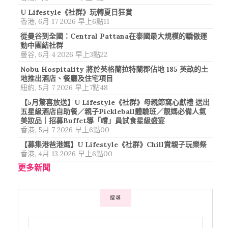
U Lifestyle《社群》玩轉夏日狂賞
香港, 6月 17 2026 早上6點11
從曼谷到全國：Central Pattana在泰國最大規模的驕傲運
動中團結社群
曼谷, 6月 4 2026 早上3點22
Nobu Hospitality 將於英格蘭拉特蘭郡佔地 185 英畝的土
地推出酒店、餐廳及住宅項目
紐約, 5月 7 2026 早上7點48
【5月驚喜放送】U Lifestyle《社群》母親節窩心獻禮 送出
五星級酒店自助餐／親子Pickleball體驗班／靚媽必備人氣
美妝品｜招募Buffet導「嚐」員試食星級盛宴
香港, 5月 7 2026 早上6點00
【募集港爸港媽】U Lifestyle《社群》Chill賞親子玩樂祭
香港, 4月 13 2026 早上6點00
更多新聞
搜尋