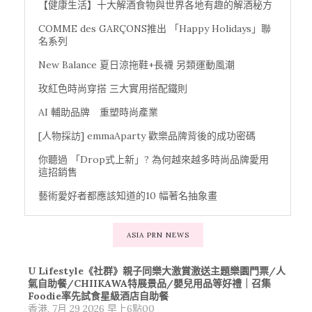
【健康生活】十大解酒食物與世界各地有趣的解酒秘方
COMME des GARÇONS推出 「Happy Holidays」聯
名系列
New Balance 夏日涼拖鞋+長襪 另類運動風潮
玫紅色時尚穿搭 三大實用搭配鐵則
AI 輔助品牌 重塑時尚產業
[人物採訪] emmaAparty 歡樂品牌背後的成功密碼
你聽過 「Drop式上新」? 為何越來越多時尚品牌愛用
這招銷售
藝術愛好者都應該知道的10 幅著名抽象畫
ASIA PRN NEWS
U Lifestyle《社群》親子同樂大激賞激送主題樂園門票/人
氣自助餐/CHIIKAWA特展景品/嬰兒用品等好禮｜召集
Foodie率先試食星級酒店自助餐
香港, 7月 29 2026 早上6點00