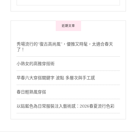
近期文章
秀場流行的“復古高尚風”，優雅又時髦，太適合春天
了！
小熟女的高雅穿搭術
早春六大穿搭關鍵字 波點 多層次與手工感
春日輕熟風穿搭
以鈷藍色為日常服裝注入藝術感：2026春夏流行色彩