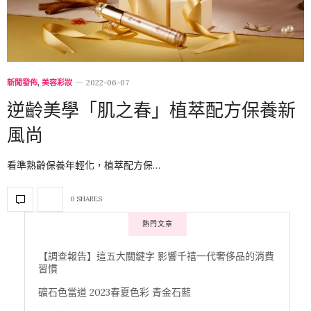
新聞發佈
,
美容彩妝
2022-06-07
逆齡美學「肌之春」植萃配方保養新
風尚
看準熟齡保養年輕化，植萃配方保…
0 SHARES
熱門文章
【調查報告】這五大關鍵字 影響千禧一代奢侈品的消費
習慣
礦石色當道 2023春夏色彩 青金石藍