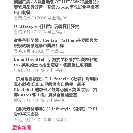
樂園門票/人氣自助餐/CHIIKAWA特展景品/
嬰兒用品等好禮｜召集Foodie率先試食星級酒
店自助餐
香港, 7月 29 2026 早上6點00
U Lifestyle《社群》玩轉夏日狂賞
香港, 6月 17 2026 早上6點11
從曼谷到全國：Central Pattana在泰國最大
規模的驕傲運動中團結社群
曼谷, 6月 4 2026 早上3點22
Nobu Hospitality 將於英格蘭拉特蘭郡佔地
185 英畝的土地推出酒店、餐廳及住宅項目
紐約, 5月 7 2026 早上7點48
【5月驚喜放送】U Lifestyle《社群》母親節
窩心獻禮 送出五星級酒店自助餐／親子
Pickleball體驗班／靚媽必備人氣美妝品｜招
募Buffet導「嚐」員試食星級盛宴
香港, 5月 7 2026 早上6點00
【募集港爸港媽】U Lifestyle《社群》Chill
賞親子玩樂祭
香港, 4月 13 2026 早上6點00
更多新聞