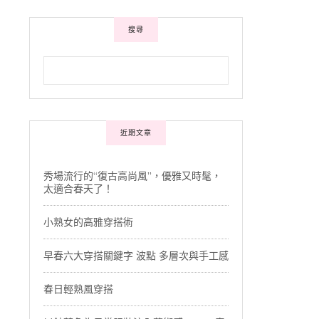
搜尋
近期文章
秀場流行的“復古高尚風”，優雅又時髦，
太適合春天了！
小熟女的高雅穿搭術
早春六大穿搭關鍵字 波點 多層次與手工感
春日輕熟風穿搭