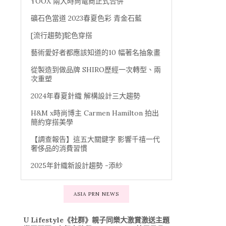
YOOX 兩大時尚電商正式合併
礦石色當道 2023春夏色彩 青金石藍
[流行趨勢]駝色穿搭
藝術愛好者都應該知道的10 幅著名抽象畫
從製造到做品牌 SHIRO歷經一次轉型、兩
次重塑
2024年春夏針織 解構設計三大趨勢
H&M x時尚博主 Carmen Hamilton 拍出
簡約穿搭美學
【調查報告】這五大關鍵字 影響千禧一代
奢侈品的消費習慣
2025年針織新設計趨勢 -添紗
ASIA PRN NEWS
U Lifestyle《社群》親子同樂大激賞激送主題