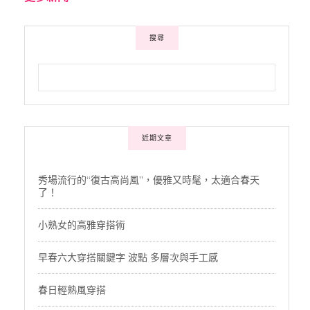
搜尋
近期文章
秀場流行的“復古高尚風”，優雅又時髦，太適合春天
了！
小熟女的高雅穿搭術
早春六大穿搭關鍵字 波點 多層次與手工感
春日輕熟風穿搭