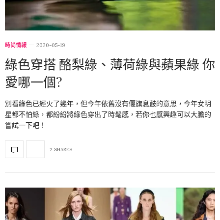
時尚情報
2020-05-19
綠色穿搭 酪梨綠、薄荷綠與蘋果綠 你
愛哪一個?
別看綠色已經火了幾年，但今年依舊沒有偃旗息鼓的意思，今年女明
星都不怕綠，都紛紛將綠色穿出了時髦感，若你也感興趣可以大膽的
嘗試一下吧！
2 SHARES