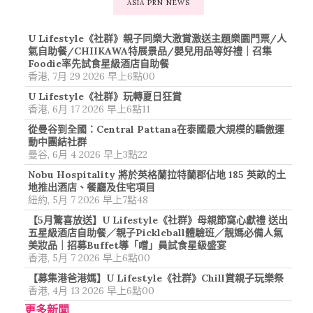
ASIA PRN NEWS
U Lifestyle《社群》親子同樂大激賞激送主題樂園門票/人
氣自助餐/CHIIKAWA特展景品/嬰兒用品等好禮｜召集
Foodie率先試食星級酒店自助餐
香港, 7月 29 2026 早上6點00
U Lifestyle《社群》玩轉夏日狂賞
香港, 6月 17 2026 早上6點11
從曼谷到全國：Central Pattana在泰國最大規模的驕傲運
動中團結社群
曼谷, 6月 4 2026 早上3點22
Nobu Hospitality 將於英格蘭拉特蘭郡佔地 185 英畝的土
地推出酒店、餐廳及住宅項目
紐約, 5月 7 2026 早上7點48
【5月驚喜放送】U Lifestyle《社群》母親節窩心獻禮 送出
五星級酒店自助餐／親子Pickleball體驗班／靚媽必備人氣
美妝品｜招募Buffet導「嚐」員試食星級盛宴
香港, 5月 7 2026 早上6點00
【募集港爸港媽】U Lifestyle《社群》Chill賞親子玩樂祭
香港, 4月 13 2026 早上6點00
更多新聞