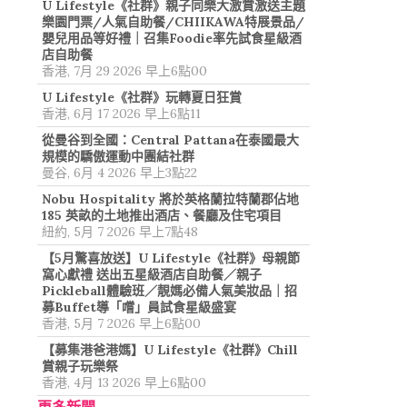
U Lifestyle《社群》親子同樂大激賞激送主題
樂園門票/人氣自助餐/CHIIKAWA特展景品/
嬰兒用品等好禮｜召集Foodie率先試食星級酒
店自助餐
香港, 7月 29 2026 早上6點00
U Lifestyle《社群》玩轉夏日狂賞
香港, 6月 17 2026 早上6點11
從曼谷到全國：Central Pattana在泰國最大
規模的驕傲運動中團結社群
曼谷, 6月 4 2026 早上3點22
Nobu Hospitality 將於英格蘭拉特蘭郡佔地
185 英畝的土地推出酒店、餐廳及住宅項目
紐約, 5月 7 2026 早上7點48
【5月驚喜放送】U Lifestyle《社群》母親節
窩心獻禮 送出五星級酒店自助餐／親子
Pickleball體驗班／靚媽必備人氣美妝品｜招
募Buffet導「嚐」員試食星級盛宴
香港, 5月 7 2026 早上6點00
【募集港爸港媽】U Lifestyle《社群》Chill
賞親子玩樂祭
香港, 4月 13 2026 早上6點00
更多新聞