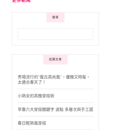
搜尋
近期文章
秀場流行的“復古高尚風”，優雅又時髦，
太適合春天了！
小熟女的高雅穿搭術
早春六大穿搭關鍵字 波點 多層次與手工感
春日輕熟風穿搭