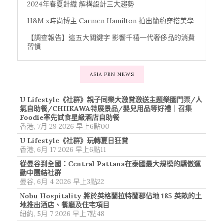
2024年春夏針織 解構設計三大趨勢
H&M x時尚博主 Carmen Hamilton 拍出簡約穿搭美學
【調查報告】這五大關鍵字 影響千禧一代奢侈品的消費
習慣
ASIA PRN NEWS
U Lifestyle《社群》親子同樂大激賞激送主題樂園門票/人
氣自助餐/CHIIKAWA特展景品/嬰兒用品等好禮｜召集
Foodie率先試食星級酒店自助餐
香港, 7月 29 2026 早上6點00
U Lifestyle《社群》玩轉夏日狂賞
香港, 6月 17 2026 早上6點11
從曼谷到全國：Central Pattana在泰國最大規模的驕傲運
動中團結社群
曼谷, 6月 4 2026 早上3點22
Nobu Hospitality 將於英格蘭拉特蘭郡佔地 185 英畝的土
地推出酒店、餐廳及住宅項目
紐約, 5月 7 2026 早上7點48