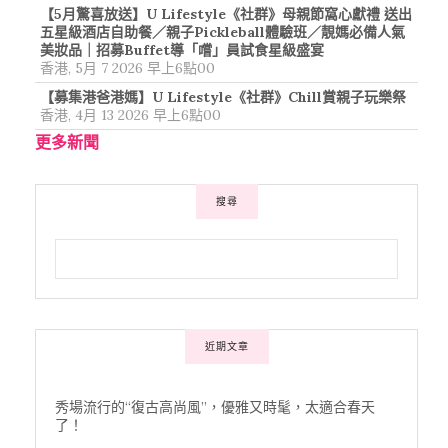
【5月驚喜放送】U Lifestyle《社群》母親節窩心獻禮 送出
五星級酒店自助餐／親子Pickleball體驗班／靚媽必備人氣
美妝品｜招募Buffet導「嚐」員試食星級盛宴
香港, 5月 7 2026 早上6點00
【募集港爸港媽】U Lifestyle《社群》Chill賞親子玩樂祭
香港, 4月 13 2026 早上6點00
更多新聞
搜尋
近期文章
秀場流行的“復古高尚風”，優雅又時髦，太適合春天
了！