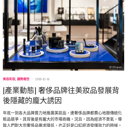
美容彩妝
,
趨勢報告
2015-12-11
[產業動態] 奢侈品牌往美妝品發展背
後隱藏的龐大誘因
年底一到各大品牌賣力地推廣美妝品，連奢侈品牌都費心地跟傳統化
粧品競爭，其背後是有龐大的市場商機。況且，因為經濟不景氣，導
致人們對大宗奢侈品需求降低，也正好是口紅經濟發揮效力的時候。