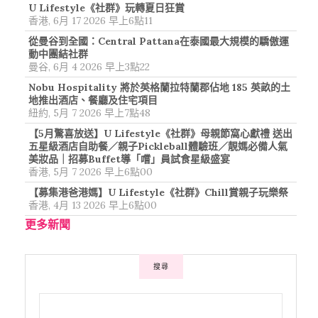
U Lifestyle《社群》玩轉夏日狂賞
香港, 6月 17 2026 早上6點11
從曼谷到全國：Central Pattana在泰國最大規模的驕傲運
動中團結社群
曼谷, 6月 4 2026 早上3點22
Nobu Hospitality 將於英格蘭拉特蘭郡佔地 185 英畝的土
地推出酒店、餐廳及住宅項目
紐約, 5月 7 2026 早上7點48
【5月驚喜放送】U Lifestyle《社群》母親節窩心獻禮 送出
五星級酒店自助餐／親子Pickleball體驗班／靚媽必備人氣
美妝品｜招募Buffet導「嚐」員試食星級盛宴
香港, 5月 7 2026 早上6點00
【募集港爸港媽】U Lifestyle《社群》Chill賞親子玩樂祭
香港, 4月 13 2026 早上6點00
更多新聞
搜尋