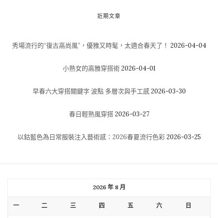
近期文章
秀場流行的“復古高尚風”，優雅又時髦，太適合春天了！
2026-04-04
小熟女的高雅穿搭術
2026-04-01
早春六大穿搭關鍵字 波點 多層次與手工感
2026-03-30
春日輕熟風穿搭
2026-03-27
以鈷藍色為日常服裝注入藝術感：2026春夏流行色彩
2026-03-25
2026 年 8 月
一
二
三
四
五
六
日