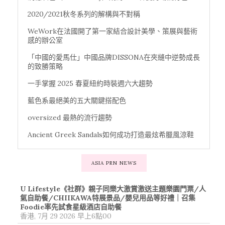
2020/2021秋冬系列的解構與不對稱
WeWork在法國開了第一家結合設計美學、策展與藝術
感的辦公室
「中國的愛馬仕」中國品牌DISSONA在夾縫中逆勢成長
的致勝策略
一手掌握 2025 春夏紐約時裝週六大趨勢
藍色系最絕美的五大關鍵搭配色
oversized 最熱的流行趨勢
Ancient Greek Sandals如何成功打造最炫希臘風涼鞋
ASIA PRN NEWS
U Lifestyle《社群》親子同樂大激賞激送主題樂園門票/人
氣自助餐/CHIIKAWA特展景品/嬰兒用品等好禮｜召集
Foodie率先試食星級酒店自助餐
香港, 7月 29 2026 早上6點00