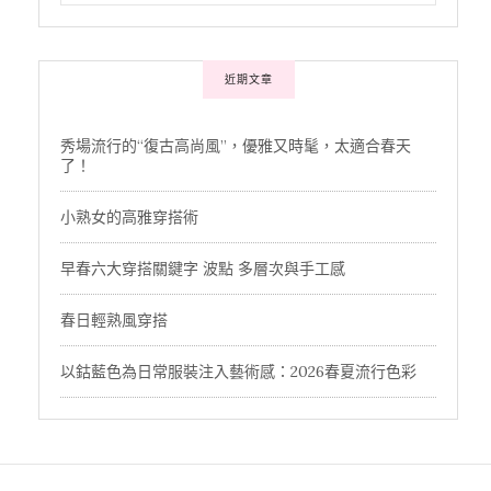
近期文章
秀場流行的“復古高尚風”，優雅又時髦，太適合春天
了！
小熟女的高雅穿搭術
早春六大穿搭關鍵字 波點 多層次與手工感
春日輕熟風穿搭
以鈷藍色為日常服裝注入藝術感：2026春夏流行色彩