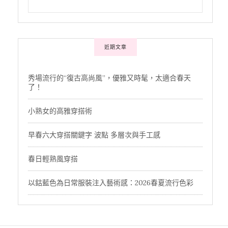
近期文章
秀場流行的“復古高尚風”，優雅又時髦，太適合春天
了！
小熟女的高雅穿搭術
早春六大穿搭關鍵字 波點 多層次與手工感
春日輕熟風穿搭
以鈷藍色為日常服裝注入藝術感：2026春夏流行色彩