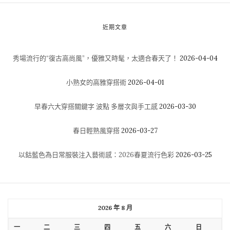
近期文章
秀場流行的“復古高尚風”，優雅又時髦，太適合春天了！
2026-04-04
小熟女的高雅穿搭術
2026-04-01
早春六大穿搭關鍵字 波點 多層次與手工感
2026-03-30
春日輕熟風穿搭
2026-03-27
以鈷藍色為日常服裝注入藝術感：2026春夏流行色彩
2026-03-25
2026 年 8 月
一
二
三
四
五
六
日