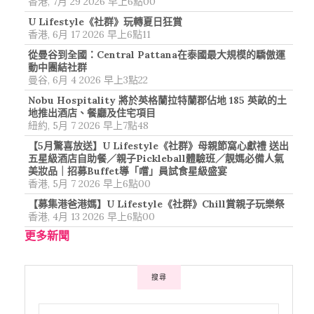
香港, 7月 29 2026 早上6點00
U Lifestyle《社群》玩轉夏日狂賞
香港, 6月 17 2026 早上6點11
從曼谷到全國：Central Pattana在泰國最大規模的驕傲運
動中團結社群
曼谷, 6月 4 2026 早上3點22
Nobu Hospitality 將於英格蘭拉特蘭郡佔地 185 英畝的土
地推出酒店、餐廳及住宅項目
紐約, 5月 7 2026 早上7點48
【5月驚喜放送】U Lifestyle《社群》母親節窩心獻禮 送出
五星級酒店自助餐／親子Pickleball體驗班／靚媽必備人氣
美妝品｜招募Buffet導「嚐」員試食星級盛宴
香港, 5月 7 2026 早上6點00
【募集港爸港媽】U Lifestyle《社群》Chill賞親子玩樂祭
香港, 4月 13 2026 早上6點00
更多新聞
搜尋