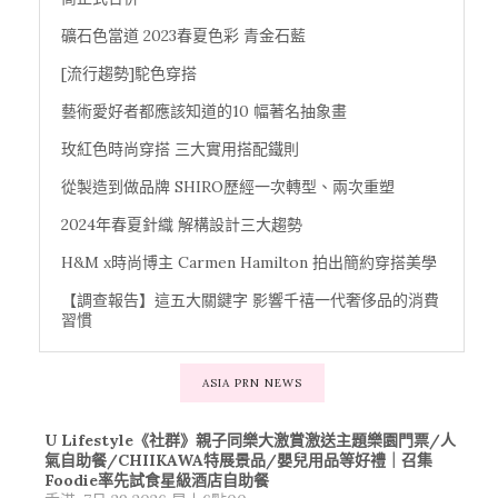
礦石色當道 2023春夏色彩 青金石藍
[流行趨勢]駝色穿搭
藝術愛好者都應該知道的10 幅著名抽象畫
玫紅色時尚穿搭 三大實用搭配鐵則
從製造到做品牌 SHIRO歷經一次轉型、兩次重塑
2024年春夏針織 解構設計三大趨勢
H&M x時尚博主 Carmen Hamilton 拍出簡約穿搭美學
【調查報告】這五大關鍵字 影響千禧一代奢侈品的消費
習慣
ASIA PRN NEWS
U Lifestyle《社群》親子同樂大激賞激送主題樂園門票/人
氣自助餐/CHIIKAWA特展景品/嬰兒用品等好禮｜召集
Foodie率先試食星級酒店自助餐