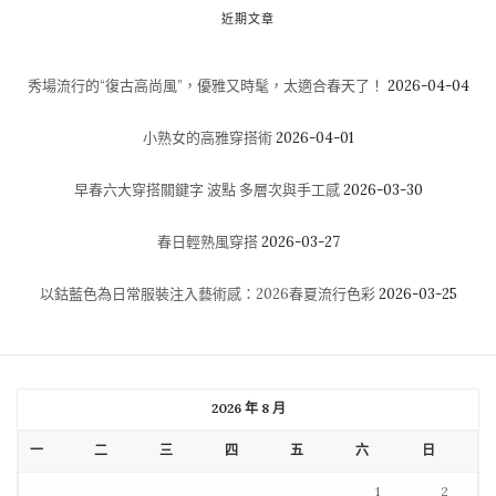
近期文章
秀場流行的“復古高尚風”，優雅又時髦，太適合春天了！
2026-04-04
小熟女的高雅穿搭術
2026-04-01
早春六大穿搭關鍵字 波點 多層次與手工感
2026-03-30
春日輕熟風穿搭
2026-03-27
以鈷藍色為日常服裝注入藝術感：2026春夏流行色彩
2026-03-25
2026 年 8 月
一
二
三
四
五
六
日
1
2