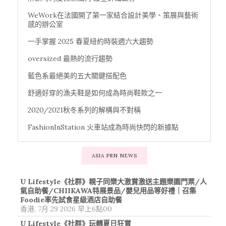
WeWork在法國開了第一家結合設計美學、策展與藝術
感的辦公室
一手掌握 2025 春夏紐約時裝週六大趨勢
oversized 最熱的流行趨勢
藍色系最絕美的五大關鍵搭配色
舒適好穿的漁夫鞋是如何成為時尚鞋款之一
2020/2021秋冬系列的解構與不對稱
FashionInStation 火車站成為時尚快閃的新據點
ASIA PRN NEWS
U Lifestyle《社群》親子同樂大激賞激送主題樂園門票/人
氣自助餐/CHIIKAWA特展景品/嬰兒用品等好禮｜召集
Foodie率先試食星級酒店自助餐
香港, 7月 29 2026 早上6點00
U Lifestyle《社群》玩轉夏日狂賞