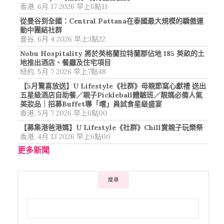
香港, 6月 17 2026 早上6點11
從曼谷到全國：Central Pattana在泰國最大規模的驕傲運
動中團結社群
曼谷, 6月 4 2026 早上3點22
Nobu Hospitality 將於英格蘭拉特蘭郡佔地 185 英畝的土
地推出酒店、餐廳及住宅項目
紐約, 5月 7 2026 早上7點48
【5月驚喜放送】U Lifestyle《社群》母親節窩心獻禮 送出
五星級酒店自助餐／親子Pickleball體驗班／靚媽必備人氣
美妝品｜招募Buffet導「嚐」員試食星級盛宴
香港, 5月 7 2026 早上6點00
【募集港爸港媽】U Lifestyle《社群》Chill賞親子玩樂祭
香港, 4月 13 2026 早上6點00
更多新聞
搜尋