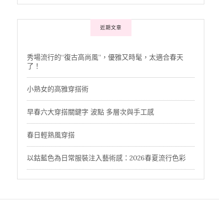
近期文章
秀場流行的“復古高尚風”，優雅又時髦，太適合春天
了！
小熟女的高雅穿搭術
早春六大穿搭關鍵字 波點 多層次與手工感
春日輕熟風穿搭
以鈷藍色為日常服裝注入藝術感：2026春夏流行色彩