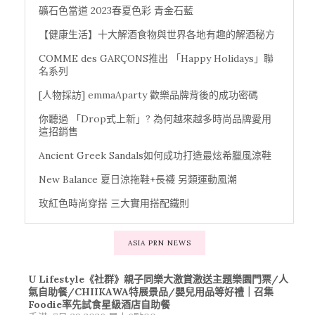
礦石色當道 2023春夏色彩 青金石藍
【健康生活】十大解酒食物與世界各地有趣的解酒秘方
COMME des GARÇONS推出 「Happy Holidays」聯
名系列
[人物採訪] emmaAparty 歡樂品牌背後的成功密碼
你聽過 「Drop式上新」? 為何越來越多時尚品牌愛用
這招銷售
Ancient Greek Sandals如何成功打造最炫希臘風涼鞋
New Balance 夏日涼拖鞋+長襪 另類運動風潮
玫紅色時尚穿搭 三大實用搭配鐵則
ASIA PRN NEWS
U Lifestyle《社群》親子同樂大激賞激送主題樂園門票/人
氣自助餐/CHIIKAWA特展景品/嬰兒用品等好禮｜召集
Foodie率先試食星級酒店自助餐