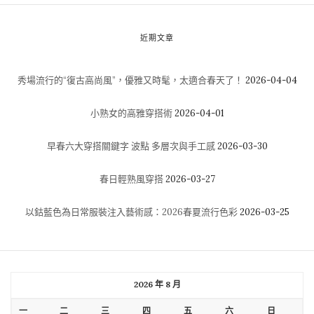
近期文章
秀場流行的“復古高尚風”，優雅又時髦，太適合春天了！
2026-04-04
小熟女的高雅穿搭術
2026-04-01
早春六大穿搭關鍵字 波點 多層次與手工感
2026-03-30
春日輕熟風穿搭
2026-03-27
以鈷藍色為日常服裝注入藝術感：2026春夏流行色彩
2026-03-25
2026 年 8 月
一
二
三
四
五
六
日