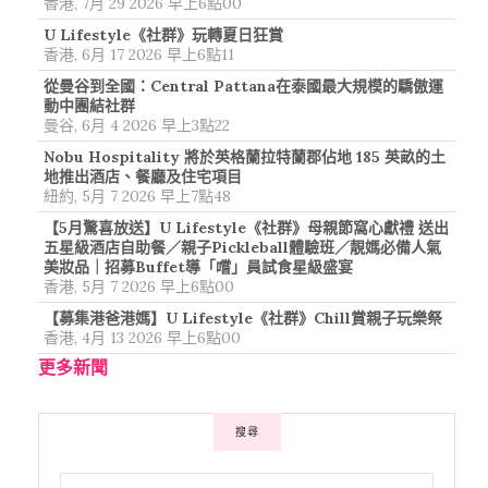
香港, 7月 29 2026 早上6點00
U Lifestyle《社群》玩轉夏日狂賞
香港, 6月 17 2026 早上6點11
從曼谷到全國：Central Pattana在泰國最大規模的驕傲運
動中團結社群
曼谷, 6月 4 2026 早上3點22
Nobu Hospitality 將於英格蘭拉特蘭郡佔地 185 英畝的土
地推出酒店、餐廳及住宅項目
紐約, 5月 7 2026 早上7點48
【5月驚喜放送】U Lifestyle《社群》母親節窩心獻禮 送出
五星級酒店自助餐／親子Pickleball體驗班／靚媽必備人氣
美妝品｜招募Buffet導「嚐」員試食星級盛宴
香港, 5月 7 2026 早上6點00
【募集港爸港媽】U Lifestyle《社群》Chill賞親子玩樂祭
香港, 4月 13 2026 早上6點00
更多新聞
搜尋