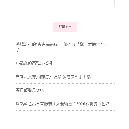
近期文章
秀場流行的“復古高尚風”，優雅又時髦，太適合春天
了！
小熟女的高雅穿搭術
早春六大穿搭關鍵字 波點 多層次與手工感
春日輕熟風穿搭
以鈷藍色為日常服裝注入藝術感：2026春夏流行色彩