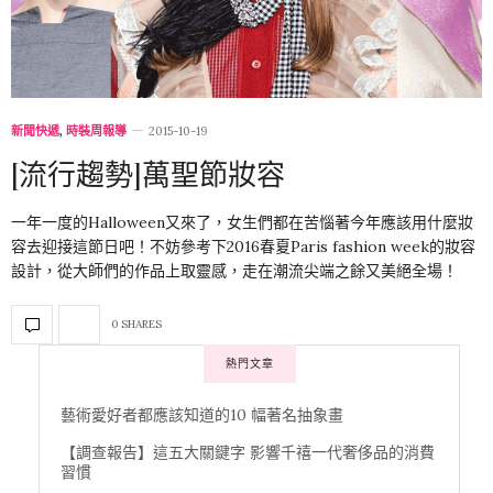
新聞快遞
,
時裝周報導
2015-10-19
[流行趨勢]萬聖節妝容
一年一度的Halloween又來了，女生們都在苦惱著今年應該用什麼妝
容去迎接這節日吧！不妨參考下2016春夏Paris fashion week的妝容
設計，從大師們的作品上取靈感，走在潮流尖端之餘又美絕全場！
0 SHARES
熱門文章
藝術愛好者都應該知道的10 幅著名抽象畫
【調查報告】這五大關鍵字 影響千禧一代奢侈品的消費
習慣