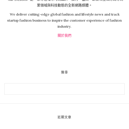
業領域與科技動態的全新網路媒體。
We deliver cutting-edge global fashion and lifestyle news and track
startup fashion business to inspire the customer experience of fashion
industry.
關於我們
搜尋
近期文章