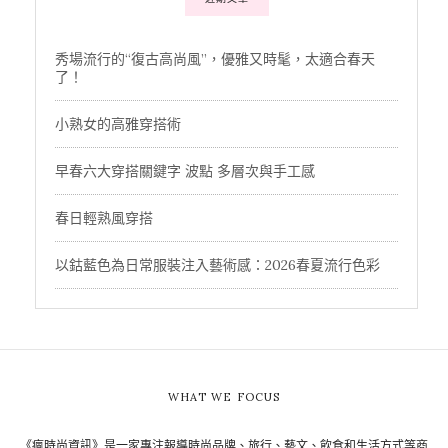
秀場流行的“復古高尚風”，優雅又時髦，太適合春天
了！
小熟女的高雅穿搭術
早春六大穿搭關鍵字 波點 多層次與手工感
春日輕熟風穿搭
以鈷藍色為日常服裝注入藝術感：2026春夏流行色彩
WHAT WE FOCUS
《瘋時尚資訊》是一家專注報導時尚品牌、旅行、藝文、飲食和生活方式等商