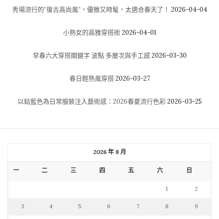
秀場流行的“復古高尚風”，優雅又時髦，太適合春天了！
2026-04-04
小熟女的高雅穿搭術
2026-04-01
早春六大穿搭關鍵字 波點 多層次與手工感
2026-03-30
春日輕熟風穿搭
2026-03-27
以鈷藍色為日常服裝注入藝術感：2026春夏流行色彩
2026-03-25
2026 年 8 月
一
二
三
四
五
六
日
1
2
3
4
5
6
7
8
9