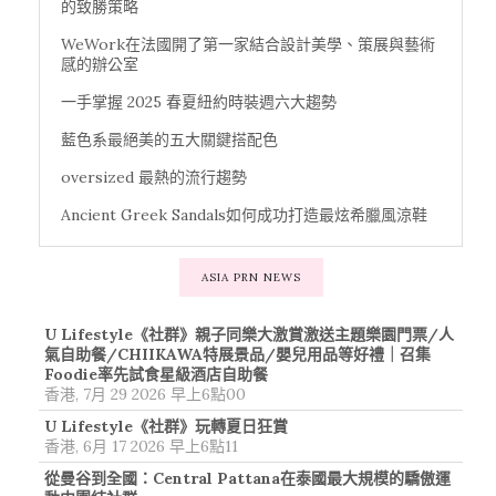
的致勝策略
WeWork在法國開了第一家結合設計美學、策展與藝術
感的辦公室
一手掌握 2025 春夏紐約時裝週六大趨勢
藍色系最絕美的五大關鍵搭配色
oversized 最熱的流行趨勢
Ancient Greek Sandals如何成功打造最炫希臘風涼鞋
ASIA PRN NEWS
U Lifestyle《社群》親子同樂大激賞激送主題樂園門票/人
氣自助餐/CHIIKAWA特展景品/嬰兒用品等好禮｜召集
Foodie率先試食星級酒店自助餐
香港, 7月 29 2026 早上6點00
U Lifestyle《社群》玩轉夏日狂賞
香港, 6月 17 2026 早上6點11
從曼谷到全國：Central Pattana在泰國最大規模的驕傲運