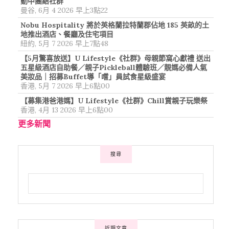
動中團結社群
曼谷, 6月 4 2026 早上3點22
Nobu Hospitality 將於英格蘭拉特蘭郡佔地 185 英畝的土
地推出酒店、餐廳及住宅項目
紐約, 5月 7 2026 早上7點48
【5月驚喜放送】U Lifestyle《社群》母親節窩心獻禮 送出
五星級酒店自助餐／親子Pickleball體驗班／靚媽必備人氣
美妝品｜招募Buffet導「嚐」員試食星級盛宴
香港, 5月 7 2026 早上6點00
【募集港爸港媽】U Lifestyle《社群》Chill賞親子玩樂祭
香港, 4月 13 2026 早上6點00
更多新聞
搜尋
近期文章