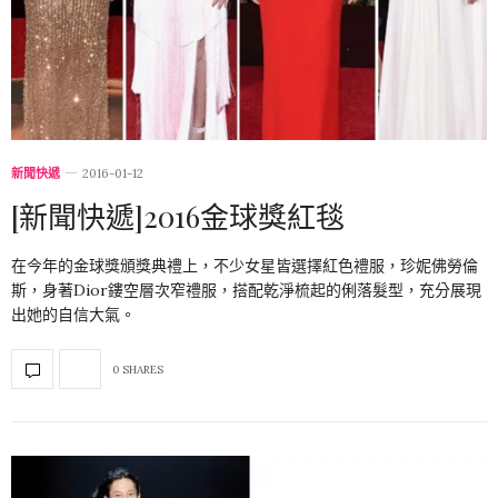
新聞快遞
2016-01-12
[新聞快遞]2016金球獎紅毯
在今年的金球獎頒獎典禮上，不少女星皆選擇紅色禮服，珍妮佛勞倫
斯，身著Dior鏤空層次窄禮服，搭配乾淨梳起的俐落髮型，充分展現
出她的自信大氣。
0 SHARES