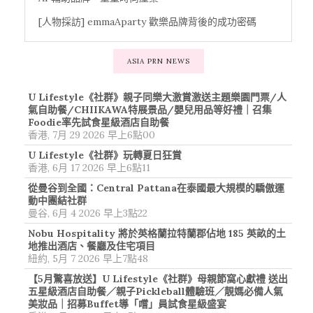
[人物採訪] emmaAparty 歡樂品牌背後的成功密碼
ASIA PRN NEWS
U Lifestyle《社群》親子同樂大激賞激送主題樂園門票/人
氣自助餐/CHIIKAWA特展景品/嬰兒用品等好禮｜召集
Foodie率先試食星級酒店自助餐
香港, 7月 29 2026 早上6點00
U Lifestyle《社群》玩轉夏日狂賞
香港, 6月 17 2026 早上6點11
從曼谷到全國：Central Pattana在泰國最大規模的驕傲運
動中團結社群
曼谷, 6月 4 2026 早上3點22
Nobu Hospitality 將於英格蘭拉特蘭郡佔地 185 英畝的土
地推出酒店、餐廳及住宅項目
紐約, 5月 7 2026 早上7點48
【5月驚喜放送】U Lifestyle《社群》母親節窩心獻禮 送出
五星級酒店自助餐／親子Pickleball體驗班／靚媽必備人氣
美妝品｜招募Buffet導「嚐」員試食星級盛宴