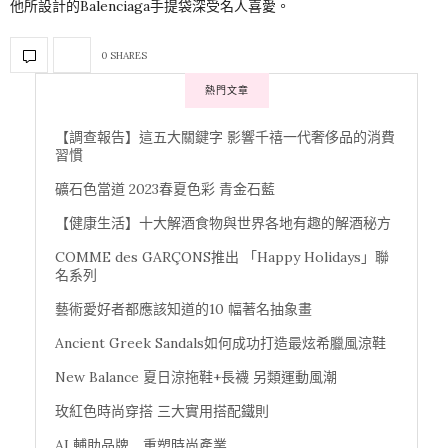
他所設計的Balenciaga手提袋深受名人喜愛。
0 SHARES
熱門文章
【調查報告】這五大關鍵字 影響千禧一代奢侈品的消費
習慣
礦石色當道 2023春夏色彩 青金石藍
【健康生活】十大解酒食物與世界各地有趣的解酒秘方
COMME des GARÇONS推出 「Happy Holidays」聯
名系列
藝術愛好者都應該知道的10 幅著名抽象畫
Ancient Greek Sandals如何成功打造最炫希臘風涼鞋
New Balance 夏日涼拖鞋+長襪 另類運動風潮
玫紅色時尚穿搭 三大實用搭配鐵則
AI 輔助品牌 重塑時尚產業