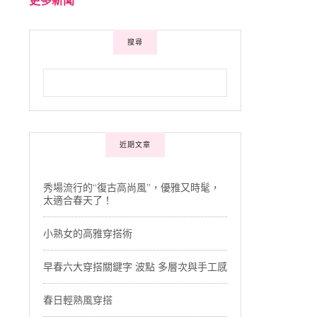
搜尋
近期文章
秀場流行的“復古高尚風”，優雅又時髦，
太適合春天了！
小熟女的高雅穿搭術
早春六大穿搭關鍵字 波點 多層次與手工感
春日輕熟風穿搭