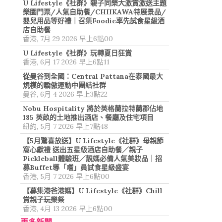
U Lifestyle《社群》親子同樂大激賞激送主題
樂園門票/人氣自助餐/CHIIKAWA特展景品/
嬰兒用品等好禮｜召集Foodie率先試食星級酒
店自助餐
香港, 7月 29 2026 早上6點00
U Lifestyle《社群》玩轉夏日狂賞
香港, 6月 17 2026 早上6點11
從曼谷到全國：Central Pattana在泰國最大
規模的驕傲運動中團結社群
曼谷, 6月 4 2026 早上3點22
Nobu Hospitality 將於英格蘭拉特蘭郡佔地
185 英畝的土地推出酒店、餐廳及住宅項目
紐約, 5月 7 2026 早上7點48
【5月驚喜放送】U Lifestyle《社群》母親節
窩心獻禮 送出五星級酒店自助餐／親子
Pickleball體驗班／靚媽必備人氣美妝品｜招
募Buffet導「嚐」員試食星級盛宴
香港, 5月 7 2026 早上6點00
【募集港爸港媽】U Lifestyle《社群》Chill
賞親子玩樂祭
香港, 4月 13 2026 早上6點00
更多新聞