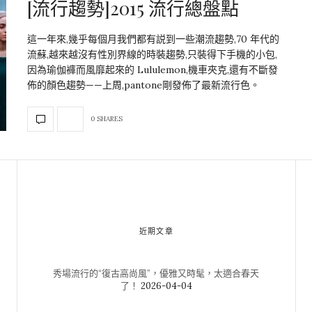
[流行趨勢]2015 流行總盤點
這一年來,幾乎每個月我們都有説到一些潮流趨勢,70 年代的
流蘇,越來越沒有性別界線的時裝趨勢,只裝得下手機的小包,
因為瑜伽褲而風靡起來的 Lululemon,機車夾克,還有不斷發
佈的顏色趨勢——上周,pantone剛發佈了最新流行色。
0 SHARES
近期文章
秀場流行的“復古高尚風”，優雅又時髦，太適合春天
了！
2026-04-04