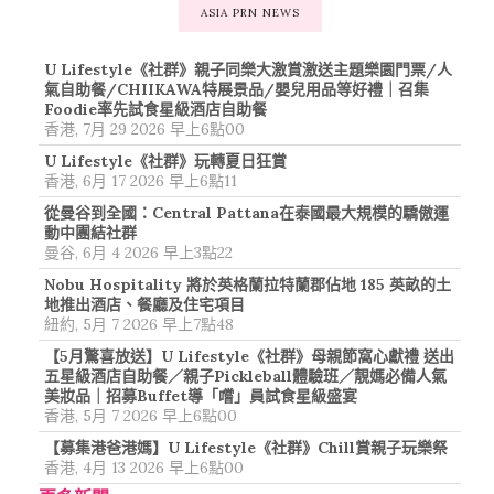
ASIA PRN NEWS
U Lifestyle《社群》親子同樂大激賞激送主題樂園門票/人
氣自助餐/CHIIKAWA特展景品/嬰兒用品等好禮｜召集
Foodie率先試食星級酒店自助餐
香港, 7月 29 2026 早上6點00
U Lifestyle《社群》玩轉夏日狂賞
香港, 6月 17 2026 早上6點11
從曼谷到全國：Central Pattana在泰國最大規模的驕傲運
動中團結社群
曼谷, 6月 4 2026 早上3點22
Nobu Hospitality 將於英格蘭拉特蘭郡佔地 185 英畝的土
地推出酒店、餐廳及住宅項目
紐約, 5月 7 2026 早上7點48
【5月驚喜放送】U Lifestyle《社群》母親節窩心獻禮 送出
五星級酒店自助餐／親子Pickleball體驗班／靚媽必備人氣
美妝品｜招募Buffet導「嚐」員試食星級盛宴
香港, 5月 7 2026 早上6點00
【募集港爸港媽】U Lifestyle《社群》Chill賞親子玩樂祭
香港, 4月 13 2026 早上6點00