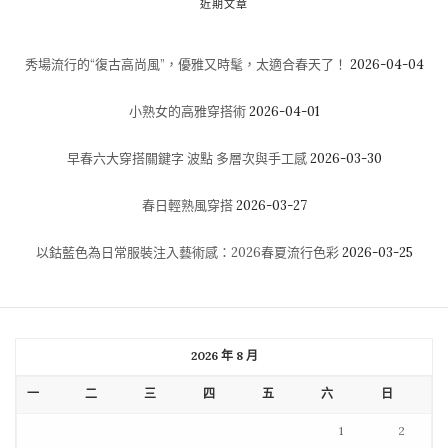
近期文章
秀場流行的“復古高尚風”，優雅又時髦，太適合春天了！
2026-04-04
小熟女的高雅穿搭術
2026-04-01
早春六大穿搭關鍵字 波點 多層次與手工感
2026-03-30
春日輕熟風穿搭
2026-03-27
以鈷藍色為日常服裝注入藝術感：2026春夏流行色彩
2026-03-25
2026 年 8 月
一
二
三
四
五
六
日
1
2