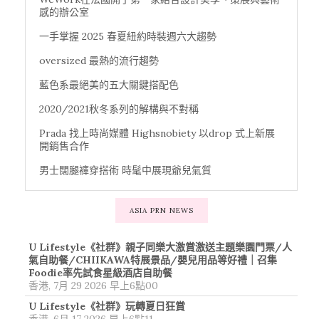
感的辦公室
一手掌握 2025 春夏紐約時裝週六大趨勢
oversized 最熱的流行趨勢
藍色系最絕美的五大關鍵搭配色
2020/2021秋冬系列的解構與不對稱
Prada 找上時尚媒體 Highsnobiety 以drop 式上新展
開銷售合作
男士闊腿褲穿搭術 時髦中展現爺兒氣質
ASIA PRN NEWS
U Lifestyle《社群》親子同樂大激賞激送主題樂園門票/人
氣自助餐/CHIIKAWA特展景品/嬰兒用品等好禮｜召集
Foodie率先試食星級酒店自助餐
香港, 7月 29 2026 早上6點00
U Lifestyle《社群》玩轉夏日狂賞
香港, 6月 17 2026 早上6點11