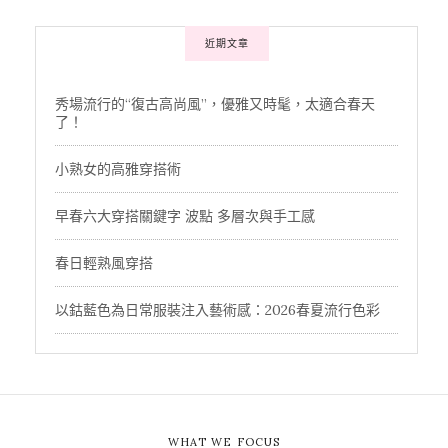
近期文章
秀場流行的“復古高尚風”，優雅又時髦，太適合春天
了！
小熟女的高雅穿搭術
早春六大穿搭關鍵字 波點 多層次與手工感
春日輕熟風穿搭
以鈷藍色為日常服裝注入藝術感：2026春夏流行色彩
WHAT WE FOCUS