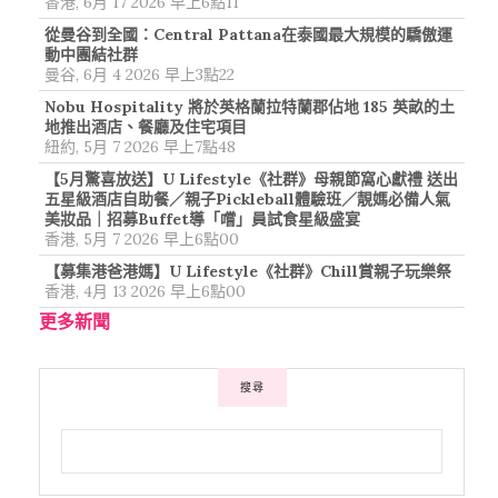
香港, 6月 17 2026 早上6點11
從曼谷到全國：Central Pattana在泰國最大規模的驕傲運
動中團結社群
曼谷, 6月 4 2026 早上3點22
Nobu Hospitality 將於英格蘭拉特蘭郡佔地 185 英畝的土
地推出酒店、餐廳及住宅項目
紐約, 5月 7 2026 早上7點48
【5月驚喜放送】U Lifestyle《社群》母親節窩心獻禮 送出
五星級酒店自助餐／親子Pickleball體驗班／靚媽必備人氣
美妝品｜招募Buffet導「嚐」員試食星級盛宴
香港, 5月 7 2026 早上6點00
【募集港爸港媽】U Lifestyle《社群》Chill賞親子玩樂祭
香港, 4月 13 2026 早上6點00
更多新聞
搜尋