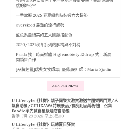
WeWork在法國開了第一家結合設計美學、策展與藝術
感的辦公室
一手掌握 2025 春夏紐約時裝週六大趨勢
oversized 最熱的流行趨勢
藍色系最絕美的五大關鍵搭配色
2020/2021秋冬系列的解構與不對稱
Prada 找上時尚媒體 Highsnobiety 以drop 式上新展
開銷售合作
[品牌經營]瑞典女牧師專用服裝設計師：Maria Sjodin
ASIA PRN NEWS
U Lifestyle《社群》親子同樂大激賞激送主題樂園門票/人
氣自助餐/CHIIKAWA特展景品/嬰兒用品等好禮｜召集
Foodie率先試食星級酒店自助餐
香港, 7月 29 2026 早上6點00
U Lifestyle《社群》玩轉夏日狂賞