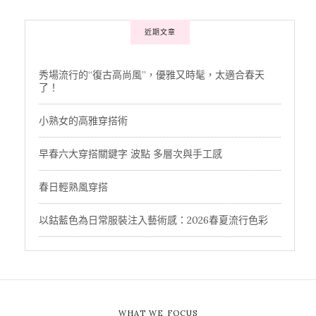
近期文章
秀場流行的“復古高尚風”，優雅又時髦，太適合春天
了！
小熟女的高雅穿搭術
早春六大穿搭關鍵字 波點 多層次與手工感
春日輕熟風穿搭
以鈷藍色為日常服裝注入藝術感：2026春夏流行色彩
WHAT WE FOCUS