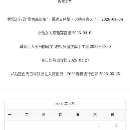
近期文章
秀場流行的“復古高尚風”，優雅又時髦，太適合春天了！
2026-04-04
小熟女的高雅穿搭術
2026-04-01
早春六大穿搭關鍵字 波點 多層次與手工感
2026-03-30
春日輕熟風穿搭
2026-03-27
以鈷藍色為日常服裝注入藝術感：2026春夏流行色彩
2026-03-25
2026 年 8 月
一
二
三
四
五
六
日
1
2