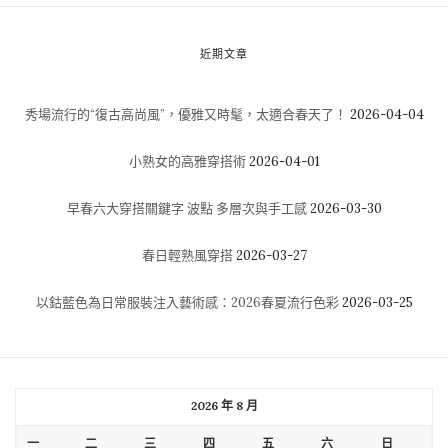
近期文章
秀場流行的“復古高尚風”，優雅又時髦，太適合春天了！
2026-04-04
小熟女的高雅穿搭術
2026-04-01
早春六大穿搭關鍵字 波點 多層次與手工感
2026-03-30
春日輕熟風穿搭
2026-03-27
以鈷藍色為日常服裝注入藝術感：2026春夏流行色彩
2026-03-25
2026 年 8 月
一
二
三
四
五
六
日