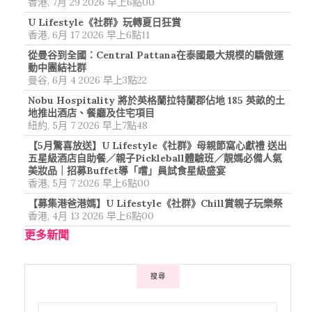
香港, 7月 29 2026 早上6點00
U Lifestyle《社群》玩轉夏日狂賞
香港, 6月 17 2026 早上6點11
從曼谷到全國：Central Pattana在泰國最大規模的驕傲運
動中團結社群
曼谷, 6月 4 2026 早上3點22
Nobu Hospitality 將於英格蘭拉特蘭郡佔地 185 英畝的土
地推出酒店、餐廳及住宅項目
紐約, 5月 7 2026 早上7點48
【5月驚喜放送】U Lifestyle《社群》母親節窩心獻禮 送出
五星級酒店自助餐／親子Pickleball體驗班／靚媽必備人氣
美妝品｜招募Buffet導「嚐」員試食星級盛宴
香港, 5月 7 2026 早上6點00
【募集港爸港媽】U Lifestyle《社群》Chill賞親子玩樂祭
香港, 4月 13 2026 早上6點00
更多新聞
搜尋