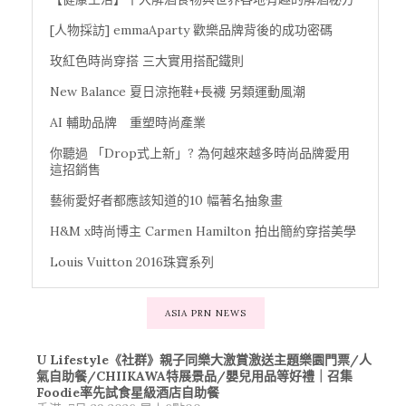
[人物採訪] emmaAparty 歡樂品牌背後的成功密碼
玫紅色時尚穿搭 三大實用搭配鐵則
New Balance 夏日涼拖鞋+長襪 另類運動風潮
AI 輔助品牌 重塑時尚產業
你聽過 「Drop式上新」? 為何越來越多時尚品牌愛用
這招銷售
藝術愛好者都應該知道的10 幅著名抽象畫
H&M x時尚博主 Carmen Hamilton 拍出簡約穿搭美學
Louis Vuitton 2016珠寶系列
ASIA PRN NEWS
U Lifestyle《社群》親子同樂大激賞激送主題樂園門票/人
氣自助餐/CHIIKAWA特展景品/嬰兒用品等好禮｜召集
Foodie率先試食星級酒店自助餐