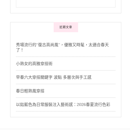
近期文章
秀場流行的“復古高尚風”，優雅又時髦，太適合春天
了！
小熟女的高雅穿搭術
早春六大穿搭關鍵字 波點 多層次與手工感
春日輕熟風穿搭
以鈷藍色為日常服裝注入藝術感：2026春夏流行色彩