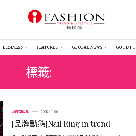
BUSINESS
FEATURED
GLOBAL NEWS
GOOD FO
標籤:
NAIL RING
時裝周報導
2015-10-06
[品牌動態]Nail Ring in trend