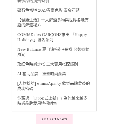
奢侈品的消費習慣
礦石色當道 2023春夏色彩 青金石藍
【健康生活】十大解酒食物與世界各地有
趣的解酒秘方
COMME des GARÇONS推出 「Happy
Holidays」聯名系列
New Balance 夏日涼拖鞋+長襪 另類運動
風潮
玫紅色時尚穿搭 三大實用搭配鐵則
AI 輔助品牌 重塑時尚產業
[人物採訪] emmaAparty 歡樂品牌背後的
成功密碼
你聽過 「Drop式上新」? 為何越來越多
時尚品牌愛用這招銷售
ASIA PRN NEWS