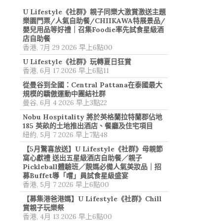
U Lifestyle《社群》親子同樂大激賞激送主題
樂園門票/人氣自助餐/CHIIKAWA特展景品/
嬰兒用品等好禮｜召集Foodie率先試食星級酒
店自助餐
香港, 7月 29 2026 早上6點00
U Lifestyle《社群》玩轉夏日狂賞
香港, 6月 17 2026 早上6點11
從曼谷到全國：Central Pattana在泰國最大
規模的驕傲運動中團結社群
曼谷, 6月 4 2026 早上3點22
Nobu Hospitality 將於英格蘭拉特蘭郡佔地
185 英畝的土地推出酒店、餐廳及住宅項目
紐約, 5月 7 2026 早上7點48
【5月驚喜放送】U Lifestyle《社群》母親節
窩心獻禮 送出五星級酒店自助餐／親子
Pickleball體驗班／靚媽必備人氣美妝品｜招
募Buffet導「嚐」員試食星級盛宴
香港, 5月 7 2026 早上6點00
【募集港爸港媽】U Lifestyle《社群》Chill
賞親子玩樂祭
香港, 4月 13 2026 早上6點00