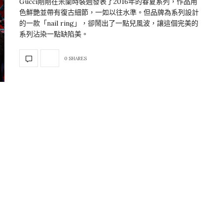
Gucci剛剛在米蘭時裝週發表了2016年的春夏系列，作品用
色鮮艷並帶有復古細節，一如以往水準。但品牌為系列設計
的一款「nail ring」，卻鬧出了一點兒風波，讓這個完美的
系列沾染一點缺陷美。
0 SHARES