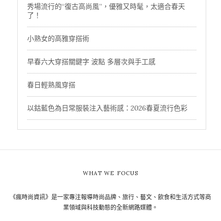
秀場流行的“復古高尚風”，優雅又時髦，太適合春天
了！
小熟女的高雅穿搭術
早春六大穿搭關鍵字 波點 多層次與手工感
春日輕熟風穿搭
以鈷藍色為日常服裝注入藝術感：2026春夏流行色彩
WHAT WE FOCUS
《瘋時尚資訊》是一家專注報導時尚品牌、旅行、藝文、飲食和生活方式等商
業領域與科技動態的全新網路媒體。