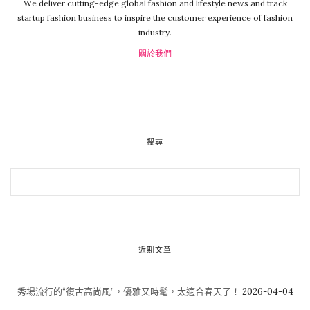
We deliver cutting-edge global fashion and lifestyle news and track
startup fashion business to inspire the customer experience of fashion
industry.
關於我們
搜尋
近期文章
秀場流行的“復古高尚風”，優雅又時髦，太適合春天了！
2026-04-04