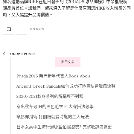
知名運動品牌NIKE在近日發佈的《2015年全球品牌榜》中榮獲服裝
類品牌首位。讓我們一起來深入了解是什麼原因讓NIKE收入增長的同
時，又大幅提升品牌價值。
0 SHARES
OLDER POSTS
熱門文章
Prada 2016 時尚新星代言人Roos Abels
Ancient Greek Sandals如何成功打造最炫希臘風涼鞋
2020/2021秋冬系列的解構與不對稱
穿出秋冬最IN的黑色毛衣 四大穿搭法必學
襯衫穿搭術 打個結就變時髦的三大玩法
日本女高中生流行過哪些拍照姿勢? 完整收錄演進史