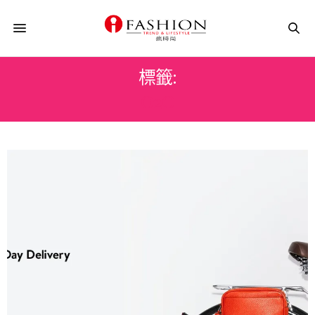
標籤:
O2O