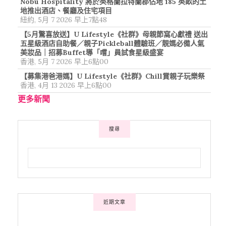
Nobu Hospitality 將於英格蘭拉特蘭郡佔地 185 英畝的土
地推出酒店、餐廳及住宅項目
紐約, 5月 7 2026 早上7點48
【5月驚喜放送】U Lifestyle《社群》母親節窩心獻禮 送出
五星級酒店自助餐／親子Pickleball體驗班／靚媽必備人氣
美妝品｜招募Buffet導「嚐」員試食星級盛宴
香港, 5月 7 2026 早上6點00
【募集港爸港媽】U Lifestyle《社群》Chill賞親子玩樂祭
香港, 4月 13 2026 早上6點00
更多新聞
搜尋
近期文章