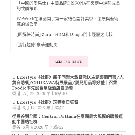
「中國的愛馬仕」中國品牌DISSONA在夾縫中逆勢成長
的致勝策略
WeWork在法國開了第一家結合設計美學、策展與藝術
感的辦公室
[圖解快時尚] Zara，H&M和Uniqlo門市經營之比較
[流行趨勢]豪華運動風
ASIA PRN NEWS
U Lifestyle《社群》親子同樂大激賞激送主題樂園門票/人
氣自助餐/CHIIKAWA特展景品/嬰兒用品等好禮｜召集
Foodie率先試食星級酒店自助餐
香港, 7月 29 2026 早上6點00
U Lifestyle《社群》玩轉夏日狂賞
香港, 6月 17 2026 早上6點11
從曼谷到全國：Central Pattana在泰國最大規模的驕傲運
動中團結社群
曼谷, 6月 4 2026 早上3點22