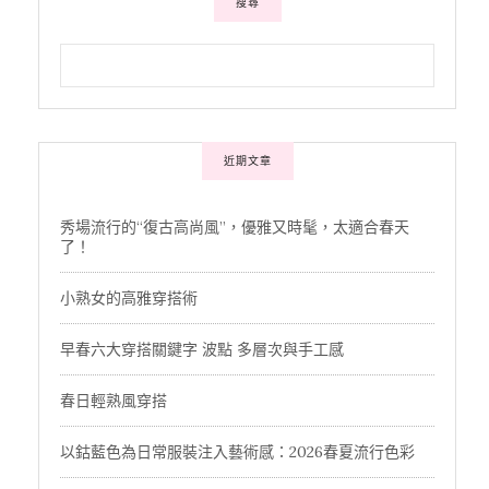
搜尋
近期文章
秀場流行的“復古高尚風”，優雅又時髦，太適合春天
了！
小熟女的高雅穿搭術
早春六大穿搭關鍵字 波點 多層次與手工感
春日輕熟風穿搭
以鈷藍色為日常服裝注入藝術感：2026春夏流行色彩