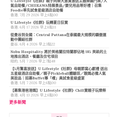
U Lifestyle《社群》親子同樂大激賞激送主題樂園門票/人
氣自助餐/CHIIKAWA特展景品/嬰兒用品等好禮｜召集
Foodie率先試食星級酒店自助餐
香港, 7月 29 2026 早上6點00
U Lifestyle《社群》玩轉夏日狂賞
香港, 6月 17 2026 早上6點11
從曼谷到全國：Central Pattana在泰國最大規模的驕傲運
動中團結社群
曼谷, 6月 4 2026 早上3點22
Nobu Hospitality 將於英格蘭拉特蘭郡佔地 185 英畝的土
地推出酒店、餐廳及住宅項目
紐約, 5月 7 2026 早上7點48
【5月驚喜放送】U Lifestyle《社群》母親節窩心獻禮 送出
五星級酒店自助餐／親子Pickleball體驗班／靚媽必備人氣
美妝品｜招募Buffet導「嚐」員試食星級盛宴
香港, 5月 7 2026 早上6點00
【募集港爸港媽】U Lifestyle《社群》Chill賞親子玩樂祭
香港, 4月 13 2026 早上6點00
更多新聞