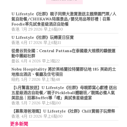
U Lifestyle《社群》親子同樂大激賞激送主題樂園門票/人
氣自助餐/CHIIKAWA特展景品/嬰兒用品等好禮｜召集
Foodie率先試食星級酒店自助餐
香港, 7月 29 2026 早上6點00
U Lifestyle《社群》玩轉夏日狂賞
香港, 6月 17 2026 早上6點11
從曼谷到全國：Central Pattana在泰國最大規模的驕傲運
動中團結社群
曼谷, 6月 4 2026 早上3點22
Nobu Hospitality 將於英格蘭拉特蘭郡佔地 185 英畝的土
地推出酒店、餐廳及住宅項目
紐約, 5月 7 2026 早上7點48
【5月驚喜放送】U Lifestyle《社群》母親節窩心獻禮 送出
五星級酒店自助餐／親子Pickleball體驗班／靚媽必備人氣
美妝品｜招募Buffet導「嚐」員試食星級盛宴
香港, 5月 7 2026 早上6點00
【募集港爸港媽】U Lifestyle《社群》Chill賞親子玩樂祭
香港, 4月 13 2026 早上6點00
更多新聞