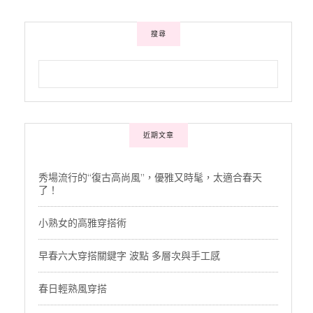
搜尋
近期文章
秀場流行的“復古高尚風”，優雅又時髦，太適合春天
了！
小熟女的高雅穿搭術
早春六大穿搭關鍵字 波點 多層次與手工感
春日輕熟風穿搭