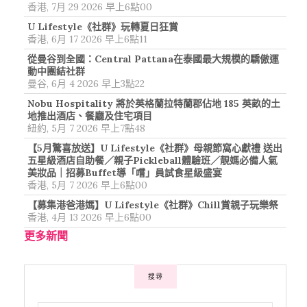
香港, 7月 29 2026 早上6點00
U Lifestyle《社群》玩轉夏日狂賞
香港, 6月 17 2026 早上6點11
從曼谷到全國：Central Pattana在泰國最大規模的驕傲運
動中團結社群
曼谷, 6月 4 2026 早上3點22
Nobu Hospitality 將於英格蘭拉特蘭郡佔地 185 英畝的土
地推出酒店、餐廳及住宅項目
紐約, 5月 7 2026 早上7點48
【5月驚喜放送】U Lifestyle《社群》母親節窩心獻禮 送出
五星級酒店自助餐／親子Pickleball體驗班／靚媽必備人氣
美妝品｜招募Buffet導「嚐」員試食星級盛宴
香港, 5月 7 2026 早上6點00
【募集港爸港媽】U Lifestyle《社群》Chill賞親子玩樂祭
香港, 4月 13 2026 早上6點00
更多新聞
搜尋