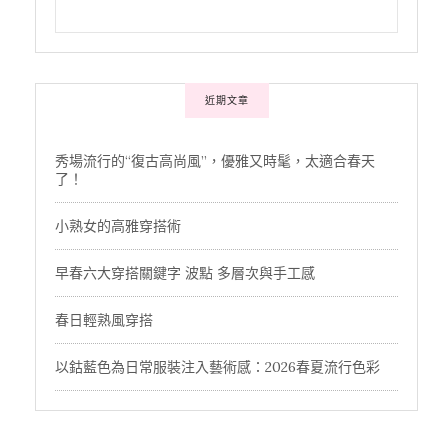
近期文章
秀場流行的“復古高尚風”，優雅又時髦，太適合春天
了！
小熟女的高雅穿搭術
早春六大穿搭關鍵字 波點 多層次與手工感
春日輕熟風穿搭
以鈷藍色為日常服裝注入藝術感：2026春夏流行色彩