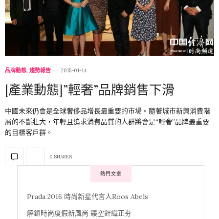
品牌動態
,
趨勢報告
2015-01-14
[產業動態]”輕奢”品牌銷售下滑
中國未來仍會是全球奢侈品增長最重要的市場。隨著城市新興消費階
層的不斷壯大，年輕且追求消費品質的人群將會是“輕奢”品牌最重要
的目標客戶群。
0 SHARES
熱門文章
Prada 2016 時尚新星代言人Roos Abels
解鎖時尚度假新風尚 鏤空針織正夯