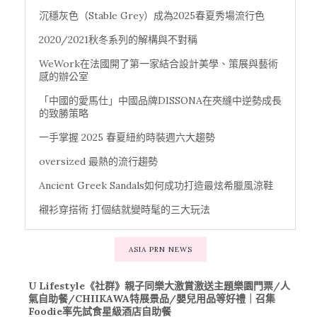
沉穩灰色（Stable Grey）成為2025春夏秀場流行色
2020/2021秋冬系列的解構與不對稱
WeWork在法國開了第一家結合設計美學、策展與藝術
感的辦公室
「中國的愛馬仕」中國品牌DISSONA在夾縫中逆勢成長
的致勝策略
一手掌握 2025 春夏紐約時裝週六大趨勢
oversized 最熱的流行趨勢
Ancient Greek Sandals如何成功打造最炫希臘風涼鞋
襯衫穿搭術 打個結就變時髦的三大玩法
ASIA PRN NEWS
U Lifestyle《社群》親子同樂大激賞激送主題樂園門票/人
氣自助餐/CHIIKAWA特展景品/嬰兒用品等好禮｜召集
Foodie率先試食星級酒店自助餐