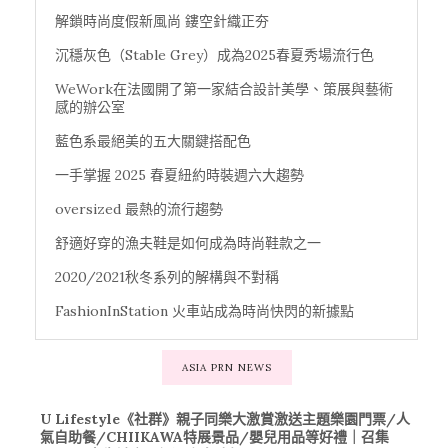
解鎖時尚度假新風尚 鏤空針織正夯
沉穩灰色（Stable Grey）成為2025春夏秀場流行色
WeWork在法國開了第一家結合設計美學、策展與藝術
感的辦公室
藍色系最絕美的五大關鍵搭配色
一手掌握 2025 春夏紐約時裝週六大趨勢
oversized 最熱的流行趨勢
舒適好穿的漁夫鞋是如何成為時尚鞋款之一
2020/2021秋冬系列的解構與不對稱
FashionInStation 火車站成為時尚快閃的新據點
ASIA PRN NEWS
U Lifestyle《社群》親子同樂大激賞激送主題樂園門票/人
氣自助餐/CHIIKAWA特展景品/嬰兒用品等好禮｜召集