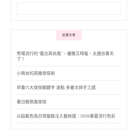
近期文章
秀場流行的“復古高尚風”，優雅又時髦，太適合春天
了！
小熟女的高雅穿搭術
早春六大穿搭關鍵字 波點 多層次與手工感
春日輕熟風穿搭
以鈷藍色為日常服裝注入藝術感：2026春夏流行色彩