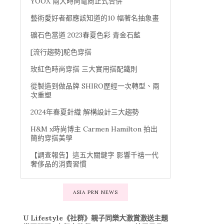
YOOX 兩大時尚電商正式合併
藝術愛好者都應該知道的10 幅著名抽象畫
礦石色當道 2023春夏色彩 青金石藍
[流行趨勢]駝色穿搭
玫紅色時尚穿搭 三大實用搭配鐵則
從製造到做品牌 SHIRO歷經一次轉型、兩
次重塑
2024年春夏針織 解構設計三大趨勢
H&M x時尚博主 Carmen Hamilton 拍出
簡約穿搭美學
【調查報告】這五大關鍵字 影響千禧一代
奢侈品的消費習慣
ASIA PRN NEWS
U Lifestyle《社群》親子同樂大激賞激送主題