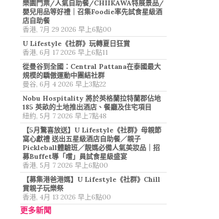
樂園門票/人氣自助餐/CHIIKAWA特展景品/
嬰兒用品等好禮｜召集Foodie率先試食星級酒
店自助餐
香港, 7月 29 2026 早上6點00
U Lifestyle《社群》玩轉夏日狂賞
香港, 6月 17 2026 早上6點11
從曼谷到全國：Central Pattana在泰國最大
規模的驕傲運動中團結社群
曼谷, 6月 4 2026 早上3點22
Nobu Hospitality 將於英格蘭拉特蘭郡佔地
185 英畝的土地推出酒店、餐廳及住宅項目
紐約, 5月 7 2026 早上7點48
【5月驚喜放送】U Lifestyle《社群》母親節
窩心獻禮 送出五星級酒店自助餐／親子
Pickleball體驗班／靚媽必備人氣美妝品｜招
募Buffet導「嚐」員試食星級盛宴
香港, 5月 7 2026 早上6點00
【募集港爸港媽】U Lifestyle《社群》Chill
賞親子玩樂祭
香港, 4月 13 2026 早上6點00
更多新聞