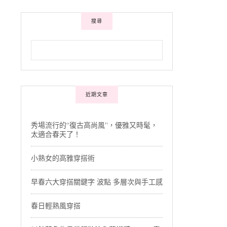
搜尋
近期文章
秀場流行的“復古高尚風”，優雅又時髦，
太適合春天了！
小熟女的高雅穿搭術
早春六大穿搭關鍵字 波點 多層次與手工感
春日輕熟風穿搭