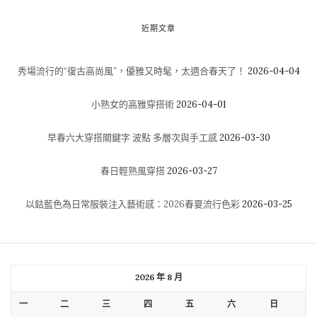
近期文章
秀場流行的“復古高尚風”，優雅又時髦，太適合春天了！
2026-04-04
小熟女的高雅穿搭術
2026-04-01
早春六大穿搭關鍵字 波點 多層次與手工感
2026-03-30
春日輕熟風穿搭
2026-03-27
以鈷藍色為日常服裝注入藝術感：2026春夏流行色彩
2026-03-25
2026 年 8 月
一
二
三
四
五
六
日