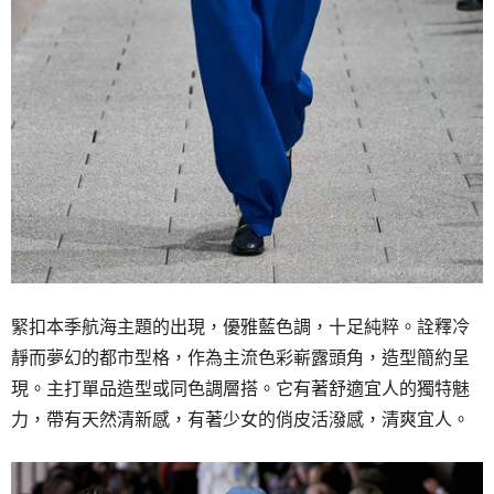
緊扣本季航海主題的出現，優雅藍色調，十足純粹。詮釋冷
靜而夢幻的都市型格，作為主流色彩嶄露頭角，造型簡約呈
現。主打單品造型或同色調層搭。它有著舒適宜人的獨特魅
力，帶有天然清新感，有著少女的俏皮活潑感，清爽宜人。