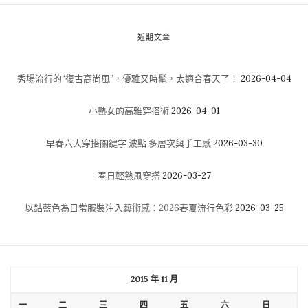
近期文章
秀場流行的“復古高尚風”，優雅又時髦，太適合春天了！
2026-04-04
小熟女的高雅穿搭術
2026-04-01
早春六大穿搭關鍵字 波點 多層次與手工感
2026-03-30
春日輕熟風穿搭
2026-03-27
以鈷藍色為日常服裝注入藝術感：2026春夏流行色彩
2026-03-25
2015 年 11 月
一
二
三
四
五
六
日