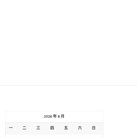
2026 年 8 月
一
二
三
四
五
六
日