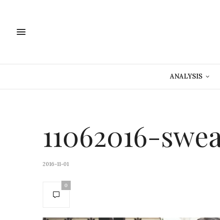
ANALYSIS
11062016-swea
2016-11-01
0