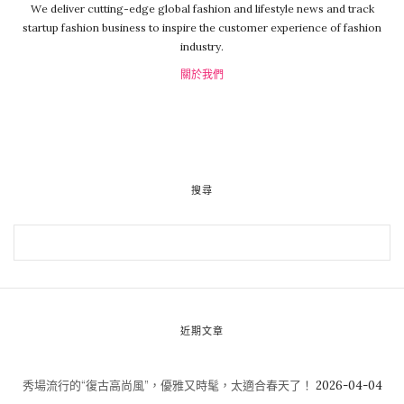
We deliver cutting-edge global fashion and lifestyle news and track
startup fashion business to inspire the customer experience of fashion
industry.
關於我們
搜尋
近期文章
秀場流行的“復古高尚風”，優雅又時髦，太適合春天了！
2026-04-04