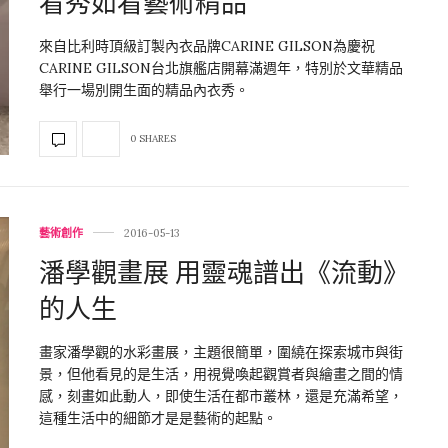
看秀如看藝術精品
來自比利時頂級訂製內衣品牌CARINE GILSON為慶祝
CARINE GILSON台北旗艦店開幕滿週年，特別於文華精品
舉行一場別開生面的精品內衣秀。
0 SHARES
藝術創作
2016-05-13
潘學觀畫展 用靈魂譜出《流動》
的人生
畫家潘學觀的水彩畫展，主題很簡單，圍繞在探索城市與街
景，但他看見的是生活，用視覺喚起觀賞者與繪畫之間的情
感，刻畫如此動人，即使生活在都市叢林，還是充滿希望，
這種生活中的細節才是是藝術的起點。