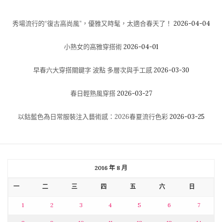
秀場流行的“復古高尚風”，優雅又時髦，太適合春天了！
2026-04-04
小熟女的高雅穿搭術
2026-04-01
早春六大穿搭關鍵字 波點 多層次與手工感
2026-03-30
春日輕熟風穿搭
2026-03-27
以鈷藍色為日常服裝注入藝術感：2026春夏流行色彩
2026-03-25
2016 年 8 月
一
二
三
四
五
六
日
1
2
3
4
5
6
7