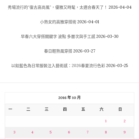
秀場流行的“復古高尚風”，優雅又時髦，太適合春天了！
2026-04-04
小熟女的高雅穿搭術
2026-04-01
早春六大穿搭關鍵字 波點 多層次與手工感
2026-03-30
春日輕熟風穿搭
2026-03-27
以鈷藍色為日常服裝注入藝術感：2026春夏流行色彩
2026-03-25
2016 年 10 月
一
二
三
四
五
六
日
1
2
3
4
5
6
7
8
9