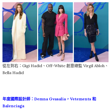
從左到右：Gigi Hadid、Off-White 創意總監 Virgil Abloh、
Bella Hadid
年度國際設計師：Demna Gvasalia，Vetements 和
Balenciaga