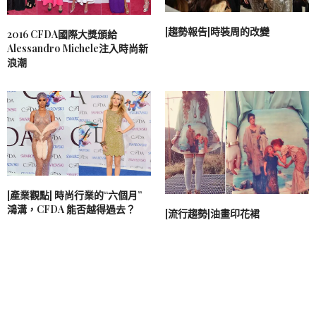
[趨勢報告]時裝周的改變
2016 CFDA國際大獎頒給
Alessandro Michele注入時尚新
浪潮
[產業觀點] 時尚行業的“六個月”
鴻溝，CFDA 能否越得過去？
[流行趨勢]油畫印花裙